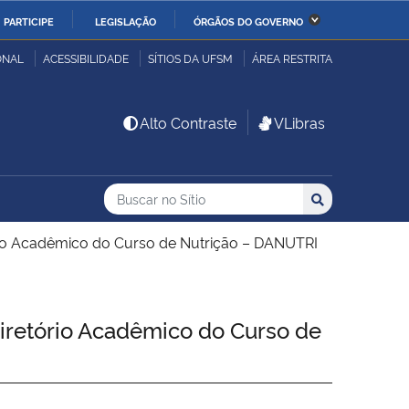
PARTICIPE
LEGISLAÇÃO
ÓRGÃOS DO GOVERNO
stério da Economia
Ministério da Infraestrutura
ONAL
ACESSIBILIDADE
SÍTIOS DA UFSM
ÁREA RESTRITA
stério de Minas e Energia
Ministério da Ciência,
Alto Contraste
VLibras
Tecnologia, Inovações e
Comunicações
Buscar no no Sítio
Busca
Busca:
Buscar
stério da Mulher, da
Secretaria-Geral
lia e dos Direitos
ório Acadêmico do Curso de Nutrição – DANUTRI
anos
alto
Diretório Acadêmico do Curso de