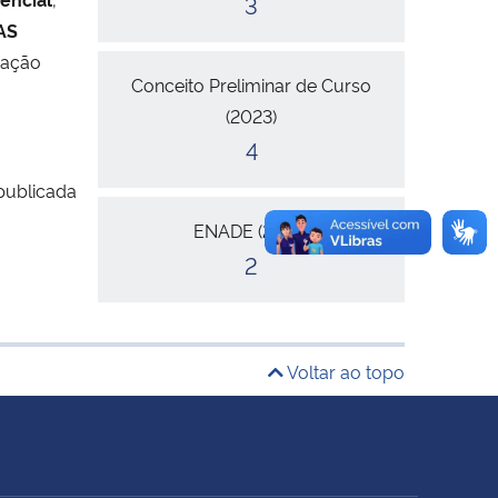
3
AS
nação
Conceito Preliminar de Curso
(2023)
4
publicada
ENADE (2023)
2
Voltar ao topo