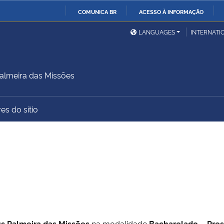
COMUNICA BR
ACESSO À INFORMAÇÃO
Ministério da Defesa
Ministério das Relações
Mini
IR
LANGUAGES
INTERNATI
Exteriores
PARA
O
Ministério da Cidadania
Ministério da Saúde
Mini
CONTEÚDO
lmeira das Missões
es do sítio
Ministério do
Controladoria-Geral da
Mini
Desenvolvimento Regional
União
Famí
Hum
Advocacia-Geral da União
Banco Central do Brasil
Plan
 Palmeira das Missões
na modalidade
Bacharelado – Pres