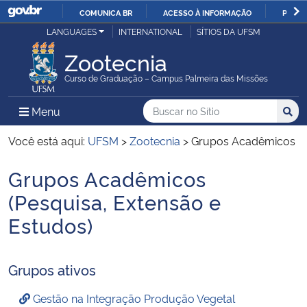
COMUNICA BR
ACESSO À INFORMAÇÃO
PARTI
Casa Civil
LANGUAGES
INTERNATIONAL
SÍTIOS DA UFSM
IR
PARA
Zootecnia
Ministério da Justiça e Segurança Pública
O
Curso de Graduação – Campus Palmeira das Missões
CONTEÚDO
Ministério da Defesa
Buscar no no Sítio
Busca
Busca:
Menu Principal do Sítio
Menu
Busc
Ministério das Relações Exteriores
Você está aqui:
UFSM
>
Zootecnia
>
Grupos Acadêmicos
Grupos Acadêmicos
Ministério da Economia
(Pesquisa, Extensão e
Ministério da Infraestrutura
Estudos)
Ministério da Agricultura, Pecuária e Abastecimento
Grupos ativos
Ministério da Educação
Gestão na Integração Produção Vegetal