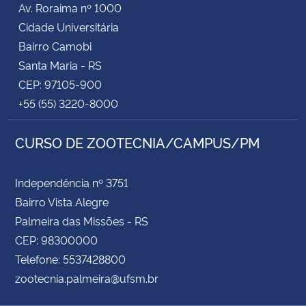
Av. Roraima nº 1000
Cidade Universitária
Secretaria-Geral
Bairro Camobi
Santa Maria - RS
Secretaria de Governo
CEP: 97105-900
+55 (55) 3220-8000
Gabinete de Segurança Institucional
CURSO DE ZOOTECNIA/CAMPUS/PM
Advocacia-Geral da União
Banco Central do Brasil
Independência nº 3751
Bairro Vista Alegre
Planalto
Palmeira das Missões - RS
CEP: 98300000
Telefone: 5537428800
zootecnia.palmeira@ufsm.br