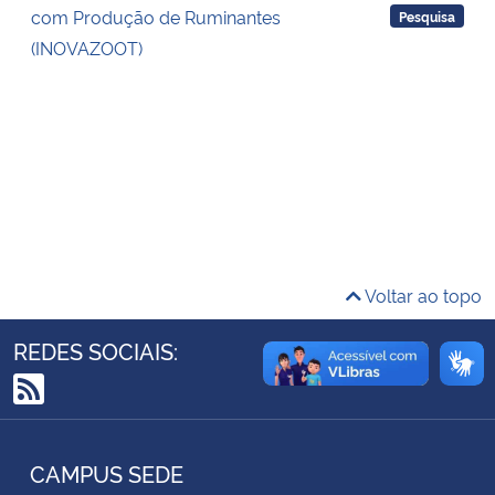
com Produção de Ruminantes
Pesquisa
Ministério da Cidadania
(INOVAZOOT)
Ministério da Saúde
Ministério de Minas e Energia
Ministério da Ciência, Tecnologia, Inovações e Comunicações
Ministério do Meio Ambiente
Voltar ao topo
Ministério do Turismo
REDES SOCIAIS:
Ministério do Desenvolvimento Regional
RSS
Controladoria-Geral da União
CAMPUS SEDE
Ministério da Mulher, da Família e dos Direitos Humanos