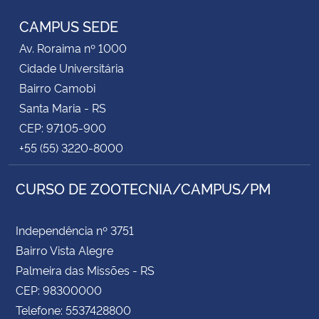
CAMPUS SEDE
Secretaria-Geral
Av. Roraima nº 1000
Cidade Universitária
Secretaria de Governo
Bairro Camobi
Santa Maria - RS
Gabinete de Segurança Institucional
CEP: 97105-900
+55 (55) 3220-8000
Advocacia-Geral da União
Banco Central do Brasil
CURSO DE ZOOTECNIA/CAMPUS/PM
Planalto
Independência nº 3751
Bairro Vista Alegre
Palmeira das Missões - RS
CEP: 98300000
Telefone: 5537428800