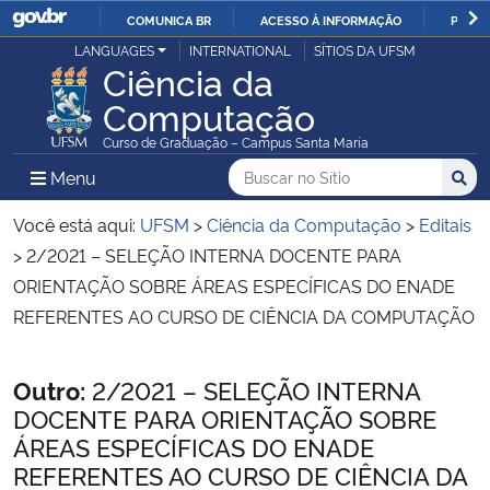
COMUNICA BR
ACESSO À INFORMAÇÃO
PARTI
Casa Civil
LANGUAGES
INTERNATIONAL
SÍTIOS DA UFSM
IR
Ciência da
PARA
Computação
Ministério da Justiça e Segurança Pública
O
Curso de Graduação – Campus Santa Maria
CONTEÚDO
Ministério da Defesa
Buscar no no Sítio
Busca
Busca:
Menu Principal do Sítio
Menu
Busc
Ministério das Relações Exteriores
Você está aqui:
UFSM
>
Ciência da Computação
>
Editais
>
2/2021 – SELEÇÃO INTERNA DOCENTE PARA
Ministério da Economia
ORIENTAÇÃO SOBRE ÁREAS ESPECÍFICAS DO ENADE
REFERENTES AO CURSO DE CIÊNCIA DA COMPUTAÇÃO
Ministério da Infraestrutura
Início do conteúdo
Outro:
2/2021 – SELEÇÃO INTERNA
Ministério da Agricultura, Pecuária e Abastecimento
DOCENTE PARA ORIENTAÇÃO SOBRE
ÁREAS ESPECÍFICAS DO ENADE
Ministério da Educação
REFERENTES AO CURSO DE CIÊNCIA DA