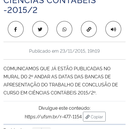
Ministério da Cidadania
-2015/2
Ministério da Saúde
Copiar para área 
Ministério de Minas e Energia
Publicado em
23/11/2015, 19h19
Ministério da Ciência, Tecnologia, Inovações e Comunicações
Ministério do Meio Ambiente
COMUNICAMOS QUE JÁ ESTÃO PUBLICADAS NO
MURAL DO 2º ANDAR AS DATAS DAS BANCAS DE
Ministério do Turismo
APRESENTAÇÃO DO TRABALHO DE CONCLUSÃO DE
CURSO EM CIÊNCIAS CONTÁBEIS 2015/2º.
Ministério do Desenvolvimento Regional
Divulgue este conteúdo:
Controladoria-Geral da União
https://ufsm.br/r-477-1154
Copiar
para área de trans
Ministério da Mulher, da Família e dos Direitos Humanos