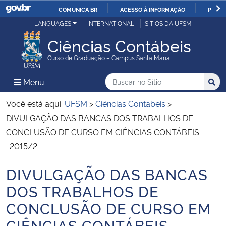
COMUNICA BR
ACESSO À INFORMAÇÃO
PARTI
Casa Civil
LANGUAGES
INTERNATIONAL
SÍTIOS DA UFSM
IR
PARA
Ciências Contábeis
Ministério da Justiça e Segurança Pública
O
Curso de Graduação – Campus Santa Maria
CONTEÚDO
Ministério da Defesa
Buscar no no Sítio
Busca
Busca:
Menu Principal do Sítio
Menu
Busc
Ministério das Relações Exteriores
Você está aqui:
UFSM
>
Ciências Contábeis
>
DIVULGAÇÃO DAS BANCAS DOS TRABALHOS DE
Ministério da Economia
CONCLUSÃO DE CURSO EM CIÊNCIAS CONTÁBEIS
-2015/2
Ministério da Infraestrutura
DIVULGAÇÃO DAS BANCAS
Início do conteúdo
Ministério da Agricultura, Pecuária e Abastecimento
DOS TRABALHOS DE
CONCLUSÃO DE CURSO EM
Ministério da Educação
CIÊNCIAS CONTÁBEIS