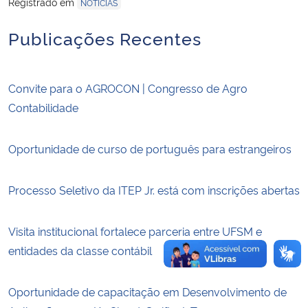
Registrado em
NOTÍCIAS
Publicações Recentes
Secretaria-Geral
Secretaria de Governo
Convite para o AGROCON | Congresso de Agro
Gabinete de Segurança Institucional
Contabilidade
Advocacia-Geral da União
Oportunidade de curso de português para estrangeiros
Banco Central do Brasil
Processo Seletivo da ITEP Jr. está com inscrições abertas
Planalto
Visita institucional fortalece parceria entre UFSM e
entidades da classe contábil
Oportunidade de capacitação em Desenvolvimento de