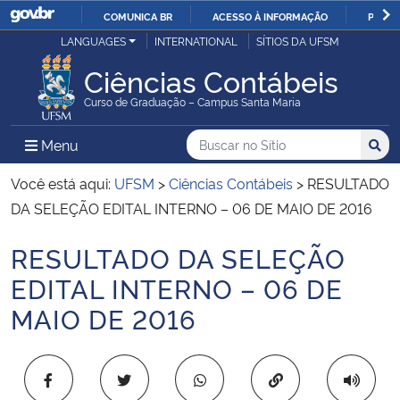
COMUNICA BR
ACESSO À INFORMAÇÃO
PARTI
Casa Civil
LANGUAGES
INTERNATIONAL
SÍTIOS DA UFSM
IR
PARA
Ciências Contábeis
Ministério da Justiça e Segurança Pública
O
Curso de Graduação – Campus Santa Maria
CONTEÚDO
Ministério da Defesa
Buscar no no Sítio
Busca
Busca:
Menu Principal do Sítio
Menu
Busc
Ministério das Relações Exteriores
Você está aqui:
UFSM
>
Ciências Contábeis
>
RESULTADO
DA SELEÇÃO EDITAL INTERNO – 06 DE MAIO DE 2016
Ministério da Economia
RESULTADO DA SELEÇÃO
Início do conteúdo
Ministério da Infraestrutura
EDITAL INTERNO – 06 DE
MAIO DE 2016
Ministério da Agricultura, Pecuária e Abastecimento
Ministério da Educação
Copiar para área 