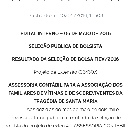
Ministério da Cidadania
Publicado em
10/05/2016, 16h08
Ministério da Saúde
EDITAL INTERNO – 06 DE MAIO DE 2016
Ministério de Minas e Energia
SELEÇÃO PÚBLICA DE BOLSISTA
Ministério da Ciência, Tecnologia, Inovações e Comunicações
RESULTADO DA SELEÇÃO DE BOLSA FIEX/2016
Ministério do Meio Ambiente
Projeto de Extensão (034307)
Ministério do Turismo
ASSESSORIA CONTÁBIL PARA A ASSOCIAÇÃO DOS
FAMILIARES DE VÍTIMAS E DE SOBREVIVENTES DA
Ministério do Desenvolvimento Regional
TRAGÉDIA DE SANTA MARIA
Aos dez dias do mês de maio de dois mil e
Controladoria-Geral da União
dezesseis, torno público o resultado da seleção de
bolsista do projeto de extensão
ASSESSORIA CONTÁBIL
Ministério da Mulher, da Família e dos Direitos Humanos