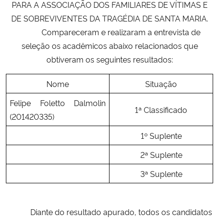
PARA A ASSOCIAÇÃO DOS FAMILIARES DE VÍTIMAS E
DE SOBREVIVENTES DA TRAGÉDIA DE SANTA MARIA.
Secretaria-Geral
Compareceram e realizaram a entrevista de
seleção os acadêmicos abaixo relacionados que
Secretaria de Governo
obtiveram os seguintes resultados:
Gabinete de Segurança Institucional
Nome
Situação
Advocacia-Geral da União
Felipe Foletto Dalmolin
1ª Classificado
(201420335)
Banco Central do Brasil
1º Suplente
Planalto
2ª Suplente
3ª Suplente
Diante do resultado apurado, todos os candidatos