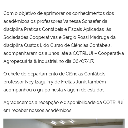
Ministério da Cidadania
Com o objetivo de aprimorar os conhecimentos dos
Ministério da Saúde
acadêmicos os professores Vanessa Schaefer da
disciplina Práticas Contábeis e Fiscais Aplicadas às
Ministério de Minas e Energia
Sociedades Cooperativas e Sergio Rossi Madruga da
disciplina Custos I, do Curso de Ciências Contábeis,
Ministério da Ciência, Tecnologia, Inovações e Comunicações
acompanharam os alunos até a COTRIJUI – Cooperativa
Agropecuária & Industrial no dia 06/07/17.
Ministério do Meio Ambiente
O chefe do departamento de Ciências Contábeis
Ministério do Turismo
professor Ney Izaguirry de Freitas Junir, também
acompanhou o grupo nesta viagem de estudos.
Ministério do Desenvolvimento Regional
Agradecemos a recepção e disponibilidade da COTRIJUÍ
em receber nossos acadêmicos.
Controladoria-Geral da União
Ministério da Mulher, da Família e dos Direitos Humanos