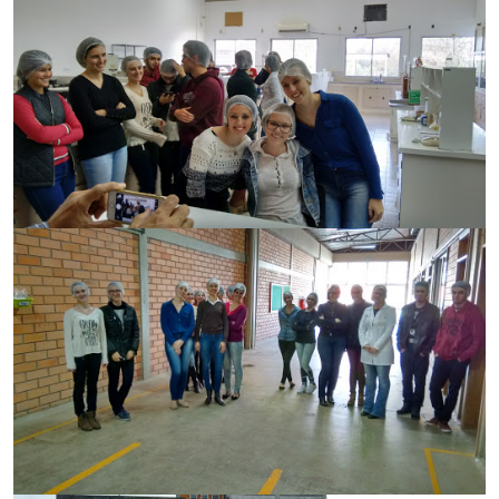
Secretaria-Geral
Secretaria de Governo
Gabinete de Segurança Institucional
Advocacia-Geral da União
Banco Central do Brasil
Planalto