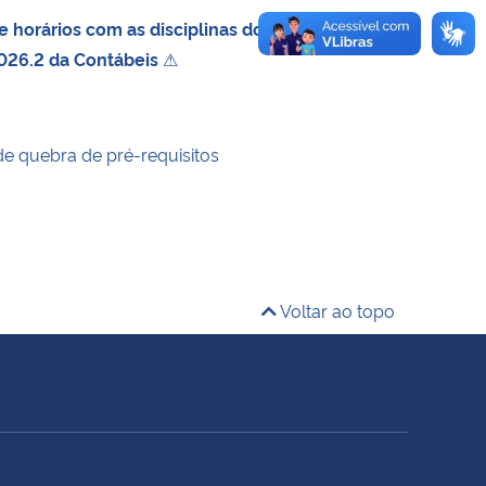
 horários com as disciplinas do
026.2 da Contábeis
⚠
de quebra de pré-requisitos
Voltar ao topo