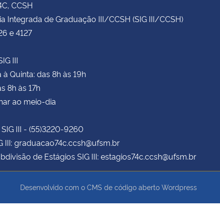
74C, CCSH
ia Integrada de Graduação III/CCSH (SIG III/CCSH)
26 e 4127
IG III
à Quinta: das 8h às 19h
as 8h às 17h
har ao meio-dia
 SIG III - (55)3220-9260
G III: graduacao74c.ccsh@ufsm.br
bdivisão de Estágios SIG III: estagios74c.ccsh@ufsm.br
Desenvolvido com o CMS de código aberto
Wordpress