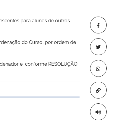
escentes para alunos de outros
oordenação do Curso, por ordem de
oordenador e conforme RESOLUÇÃO
Copiar para áre
 transferência