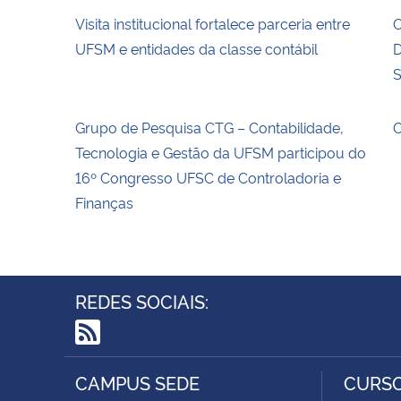
Visita institucional fortalece parceria entre
O
UFSM e entidades da classe contábil
D
S
Grupo de Pesquisa CTG – Contabilidade,
O
Tecnologia e Gestão da UFSM participou do
16º Congresso UFSC de Controladoria e
Finanças
REDES SOCIAIS:
RSS
CAMPUS SEDE
CURSO