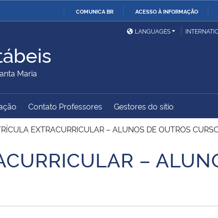
COMUNICA BR
ACESSO À INFORMAÇÃO
Ministério da Defesa
Ministério das Relações
Mini
IR
LANGUAGES
INTERNATI
Exteriores
PARA
tábeis
O
Ministério da Cidadania
Ministério da Saúde
Mini
CONTEÚDO
anta Maria
ação
Contato Professores
Gestores do sítio
Ministério do
Controladoria-Geral da
Mini
Desenvolvimento Regional
União
Famí
RÍCULA EXTRACURRICULAR – ALUNOS DE OUTROS CURS
Hum
ACURRICULAR – ALUN
Advocacia-Geral da União
Banco Central do Brasil
Plan