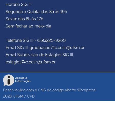
Horário SIG III
Segunda à Quinta: das 8h às 19h
Sexta: das 8h às 17h
Sem fechar ao meio-dia
Telefone SIG III - (55)3220-9260
Email SIG III: graduacao74c.ccsh@ufsm.br
Email Subdivisão de Estágios SIG III:
estagios74c.ccsh@ufsm.br
Acesso à
Informação
Desenvolvido com o CMS de código aberto
Wordpress
2026
UFSM
/
CPD