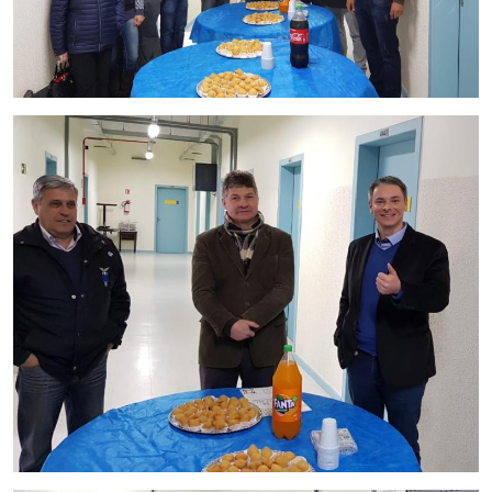
Secretaria-Geral
Secretaria de Governo
Gabinete de Segurança Institucional
Advocacia-Geral da União
Banco Central do Brasil
Planalto