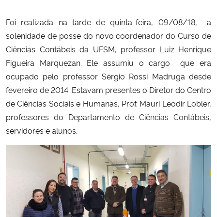
Ministério da Cidadania
Foi realizada na tarde de quinta-feira, 09/08/18, a
Ministério da Saúde
solenidade de posse do novo coordenador do Curso de
Ciências Contábeis da UFSM, professor Luiz Henrique
Ministério de Minas e Energia
Figueira Marquezan. Ele assumiu o cargo que era
ocupado pelo professor Sérgio Rossi Madruga desde
Ministério da Ciência, Tecnologia, Inovações e Comunicações
fevereiro de 2014. Estavam presentes o Diretor do Centro
de Ciências Sociais e Humanas, Prof. Mauri Leodir Löbler,
Ministério do Meio Ambiente
professores do Departamento de Ciências Contábeis,
servidores e alunos.
Ministério do Turismo
Ministério do Desenvolvimento Regional
Controladoria-Geral da União
Ministério da Mulher, da Família e dos Direitos Humanos