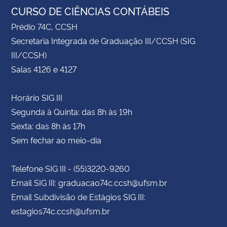
CURSO DE CIÊNCIAS CONTÁBEIS
Prédio 74C, CCSH
Secretaria Integrada de Graduação III/CCSH (SIG
III/CCSH)
Salas 4126 e 4127
Horário SIG III
Segunda à Quinta: das 8h às 19h
Sexta: das 8h às 17h
Sem fechar ao meio-dia
Telefone SIG III - (55)3220-9260
Email SIG III: graduacao74c.ccsh@ufsm.br
Email Subdivisão de Estágios SIG III:
estagios74c.ccsh@ufsm.br