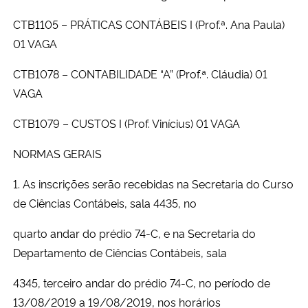
CTB1105 – PRÁTICAS CONTÁBEIS I (Prof.ª. Ana Paula)
Secretaria-Geral
01 VAGA
Secretaria de Governo
CTB1078 – CONTABILIDADE “A” (Prof.ª. Cláudia) 01
VAGA
Gabinete de Segurança Institucional
CTB1079 – CUSTOS I (Prof. Vinícius) 01 VAGA
Advocacia-Geral da União
NORMAS GERAIS
Banco Central do Brasil
1. As inscrições serão recebidas na Secretaria do Curso
de Ciências Contábeis, sala 4435, no
Planalto
quarto andar do prédio 74-C, e na Secretaria do
Departamento de Ciências Contábeis, sala
4345, terceiro andar do prédio 74-C, no período de
13/08/2019 a 19/08/2019, nos horários