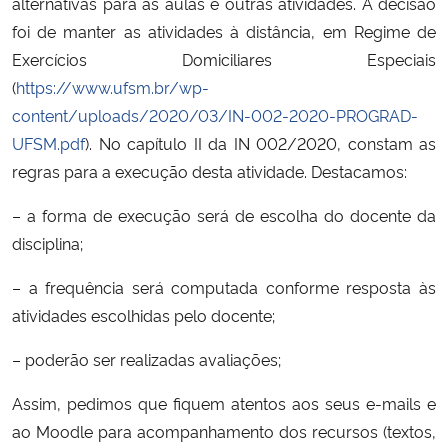
alternativas para as aulas e outras atividades. A decisão
foi de manter as atividades à distância, em Regime de
Secretaria-Geral
Exercícios Domiciliares Especiais
(
https://www.ufsm.br/wp-
Secretaria de Governo
content/uploads/2020/03/IN-002-2020-PROGRAD-
UFSM.pdf
). No capítulo II da IN 002/2020, constam as
Gabinete de Segurança Institucional
regras para a execução desta atividade. Destacamos:
Advocacia-Geral da União
– a forma de execução será de escolha do docente da
disciplina;
Banco Central do Brasil
– a frequência será computada conforme resposta às
Planalto
atividades escolhidas pelo docente;
– poderão ser realizadas avaliações;
Assim, pedimos que fiquem atentos aos seus e-mails e
ao Moodle para acompanhamento dos recursos (textos,