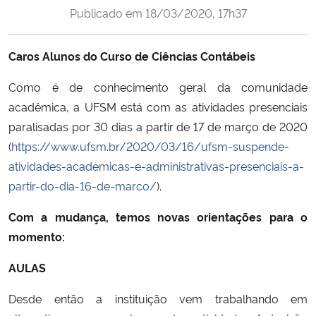
Publicado em
18/03/2020, 17h37
Ministério da Cidadania
Ministério da Saúde
Caros Alunos do Curso de Ciências Contábeis
Como é de conhecimento geral da comunidade
Ministério de Minas e Energia
acadêmica, a UFSM está com as atividades presenciais
Ministério da Ciência, Tecnologia, Inovações e Comunicações
paralisadas por 30 dias a partir de 17 de março de 2020
(
https://www.ufsm.br/2020/03/16/ufsm-suspende-
Ministério do Meio Ambiente
atividades-academicas-e-administrativas-presenciais-a-
partir-do-dia-16-de-marco/
).
Ministério do Turismo
Com a mudança, temos novas orientações para o
momento:
Ministério do Desenvolvimento Regional
AULAS
Controladoria-Geral da União
Desde então a instituição vem trabalhando em
Ministério da Mulher, da Família e dos Direitos Humanos