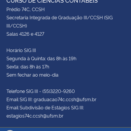
Prédio 74C, CCSH
Secretaria Integrada de Graduação III/CCSH (SIG
III/CCSH)
Salas 4126 e 4127
Horário SIG III
Segunda à Quinta: das 8h às 19h
Sexta: das 8h às 17h
Sem fechar ao meio-dia
Telefone SIG III - (55)3220-9260
Email SIG III: graduacao74c.ccsh@ufsm.br
Email Subdivisão de Estágios SIG III:
estagios74c.ccsh@ufsm.br