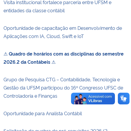
Visita institucional fortalece parceria entre UFSM e
entidades da classe contábil
Secretaria-Geral
Oportunidade de capacitação em Desenvolvimento de
Secretaria de Governo
Aplicações com IA, Cloud, Swift e IoT
Gabinete de Segurança Institucional
⚠
Quadro de horários com as disciplinas do semestre
Advocacia-Geral da União
2026.2 da Contábeis
⚠
Banco Central do Brasil
Grupo de Pesquisa CTG – Contabilidade, Tecnologia e
Gestão da UFSM participou do 16º Congresso UFSC de
Planalto
Controladoria e Finanças
Oportunidade para Analista Contábil
Solicitação de quebra de pré-requisitos 2026/2