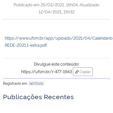
Publicado em
25/02/2021, 16h04
. Atualizado
Ministério da Cidadania
12/04/2021, 15h32
Ministério da Saúde
Ministério de Minas e Energia
https://www.ufsm.br/app/uploads/2021/04/Calendario
REDE-2021.1-extra.pdf
Ministério da Ciência, Tecnologia, Inovações e Comunicações
Ministério do Meio Ambiente
Divulgue este conteúdo:
https://ufsm.br/r-477-1943
Ministério do Turismo
Copiar
para área de trans
Registrado em
NOTÍCIAS
Ministério do Desenvolvimento Regional
Publicações Recentes
Controladoria-Geral da União
Ministério da Mulher, da Família e dos Direitos Humanos