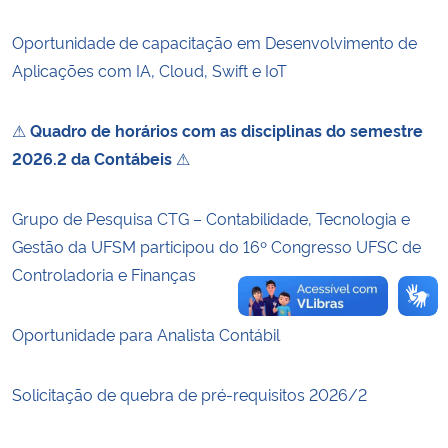
Oportunidade de capacitação em Desenvolvimento de
Secretaria-Geral
Aplicações com IA, Cloud, Swift e IoT
Secretaria de Governo
⚠
Quadro de horários com as disciplinas do semestre
Gabinete de Segurança Institucional
2026.2 da Contábeis
⚠
Advocacia-Geral da União
Grupo de Pesquisa CTG – Contabilidade, Tecnologia e
Gestão da UFSM participou do 16º Congresso UFSC de
Banco Central do Brasil
Controladoria e Finanças
Planalto
Oportunidade para Analista Contábil
Solicitação de quebra de pré-requisitos 2026/2