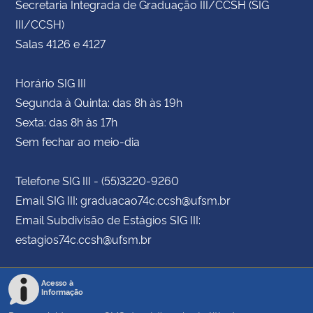
Secretaria Integrada de Graduação III/CCSH (SIG
III/CCSH)
Salas 4126 e 4127
Horário SIG III
Segunda à Quinta: das 8h às 19h
Sexta: das 8h às 17h
Sem fechar ao meio-dia
Telefone SIG III - (55)3220-9260
Email SIG III: graduacao74c.ccsh@ufsm.br
Email Subdivisão de Estágios SIG III:
estagios74c.ccsh@ufsm.br
Acesso à
Informação