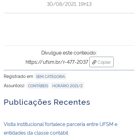
30/08/2021, 19h13
Ministério da Cidadania
Ministério da Saúde
Ministério de Minas e Energia
Divulgue este conteúdo:
Ministério da Ciência, Tecnologia, Inovações e Comunicações
https://ufsm.br/r-477-2037
Copiar
para área de tran
Ministério do Meio Ambiente
Registrado em
SEM CATEGORIA
,
Assunto(s):
CONTÁBEIS
HORÁRIO 2021/2
Ministério do Turismo
Publicações Recentes
Ministério do Desenvolvimento Regional
Controladoria-Geral da União
Visita institucional fortalece parceria entre UFSM e
entidades da classe contábil
Ministério da Mulher, da Família e dos Direitos Humanos