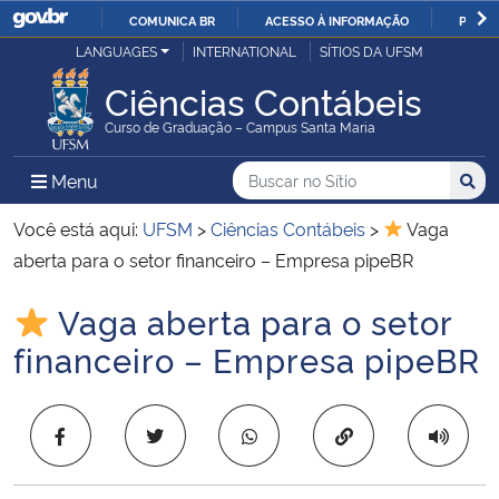
COMUNICA BR
ACESSO À INFORMAÇÃO
PARTI
Casa Civil
LANGUAGES
INTERNATIONAL
SÍTIOS DA UFSM
IR
PARA
Ciências Contábeis
Ministério da Justiça e Segurança Pública
O
Curso de Graduação – Campus Santa Maria
CONTEÚDO
Ministério da Defesa
Buscar no no Sítio
Busca
Busca:
Menu Principal do Sítio
Menu
Busc
Ministério das Relações Exteriores
Você está aqui:
UFSM
>
Ciências Contábeis
>
Vaga
aberta para o setor financeiro – Empresa pipeBR
Ministério da Economia
Vaga aberta para o setor
Início do conteúdo
Ministério da Infraestrutura
financeiro – Empresa pipeBR
Ministério da Agricultura, Pecuária e Abastecimento
Copiar para área 
Ministério da Educação