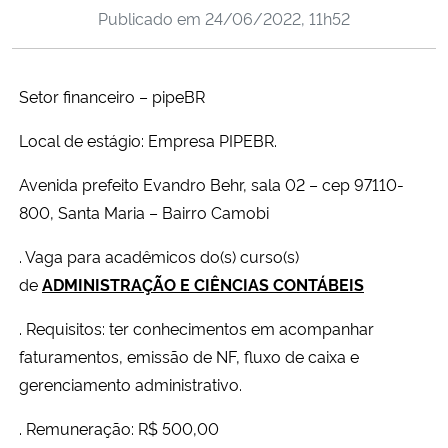
Publicado em
24/06/2022, 11h52
Ministério da Cidadania
Ministério da Saúde
Setor financeiro – pipeBR
Ministério de Minas e Energia
Local de estágio: Empresa PIPEBR.
Ministério da Ciência, Tecnologia, Inovações e Comunicações
Avenida prefeito Evandro Behr, sala 02 – cep 97110-
800, Santa Maria – Bairro Camobi
Ministério do Meio Ambiente
. Vaga para acadêmicos do(s) curso(s)
de
ADMINISTRAÇÃO E CIÊNCIAS CONTÁBEIS
Ministério do Turismo
. Requisitos: ter conhecimentos em acompanhar
Ministério do Desenvolvimento Regional
faturamentos, emissão de NF, fluxo de caixa e
gerenciamento administrativo.
Controladoria-Geral da União
. Remuneração: R$ 500,00
Ministério da Mulher, da Família e dos Direitos Humanos