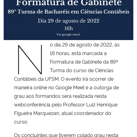
Secretaria-Geral
N
Secretaria de Governo
o dia 29 de agosto de 2022, às
Gabinete de Segurança Institucional
16 horas, está marcada a
Formatura de Gabinete da 89ª
Advocacia-Geral da União
Turma do curso de Ciências
Contábeis da UFSM. O evento irá ocorrer de
Banco Central do Brasil
maneira online no Google Meet e a outorga de
grau aos formandos será realizada nesta
Planalto
webconferência pelo Professor Luiz Henrique
Figueira Marquezan, atual coordenador do
curso.
Os concluintes que tiverem colado grau nesta