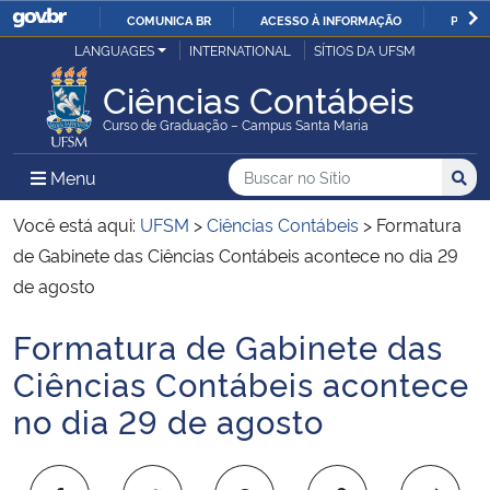
COMUNICA BR
ACESSO À INFORMAÇÃO
PARTI
Casa Civil
LANGUAGES
INTERNATIONAL
SÍTIOS DA UFSM
IR
PARA
Ciências Contábeis
Ministério da Justiça e Segurança Pública
O
Curso de Graduação – Campus Santa Maria
CONTEÚDO
Ministério da Defesa
Buscar no no Sítio
Busca
Busca:
Menu Principal do Sítio
Menu
Busc
Ministério das Relações Exteriores
Você está aqui:
UFSM
>
Ciências Contábeis
>
Formatura
de Gabinete das Ciências Contábeis acontece no dia 29
Ministério da Economia
de agosto
Formatura de Gabinete das
Ministério da Infraestrutura
Início do conteúdo
Ciências Contábeis acontece
Ministério da Agricultura, Pecuária e Abastecimento
no dia 29 de agosto
Ministério da Educação