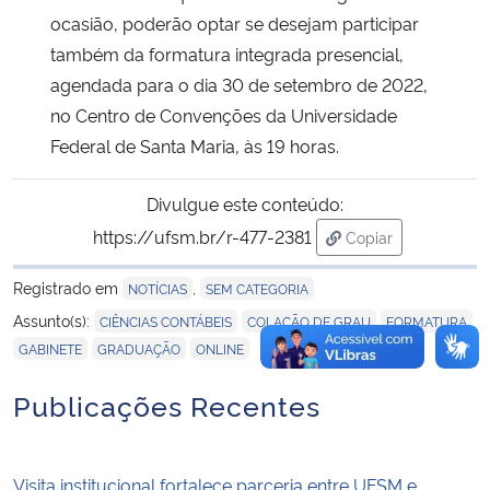
ocasião, poderão optar se desejam participar
também da formatura integrada presencial,
agendada para o dia 30 de setembro de 2022,
no Centro de Convenções da Universidade
Federal de Santa Maria, às 19 horas.
Divulgue este conteúdo:
https://ufsm.br/r-477-2381
Copiar
para área de trans
Registrado em
,
NOTÍCIAS
SEM CATEGORIA
,
,
,
Assunto(s):
CIÊNCIAS CONTÁBEIS
COLAÇÃO DE GRAU
FORMATURA
,
,
GABINETE
GRADUAÇÃO
ONLINE
Publicações Recentes
Visita institucional fortalece parceria entre UFSM e