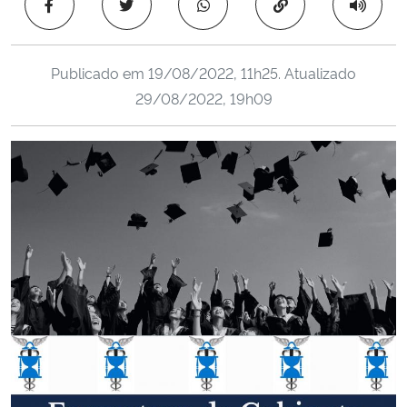
Copiar para área 
Ministério da Cidadania
Ministério da Saúde
Publicado em
19/08/2022, 11h25
. Atualizado
29/08/2022, 19h09
Ministério de Minas e Energia
Ministério da Ciência, Tecnologia, Inovações e Comunicações
Ministério do Meio Ambiente
Ministério do Turismo
Ministério do Desenvolvimento Regional
Controladoria-Geral da União
Ministério da Mulher, da Família e dos Direitos Humanos