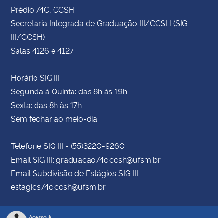
Prédio 74C, CCSH
Secretaria Integrada de Graduação III/CCSH (SIG
III/CCSH)
Salas 4126 e 4127
Horário SIG III
Segunda à Quinta: das 8h às 19h
Sexta: das 8h às 17h
Sem fechar ao meio-dia
Telefone SIG III - (55)3220-9260
Email SIG III: graduacao74c.ccsh@ufsm.br
Email Subdivisão de Estágios SIG III:
estagios74c.ccsh@ufsm.br
Acesso à