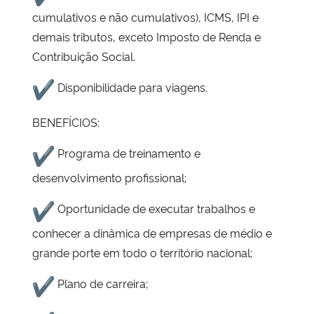
cumulativos e não cumulativos), ICMS, IPI e
Secretaria-Geral
demais tributos, exceto Imposto de Renda e
Contribuição Social.
Secretaria de Governo
️ Disponibilidade para viagens.
Gabinete de Segurança Institucional
BENEFÍCIOS:
Advocacia-Geral da União
️ Programa de treinamento e
desenvolvimento profissional;
Banco Central do Brasil
️ Oportunidade de executar trabalhos e
Planalto
conhecer a dinâmica de empresas de médio e
grande porte em todo o território nacional;
️ Plano de carreira;