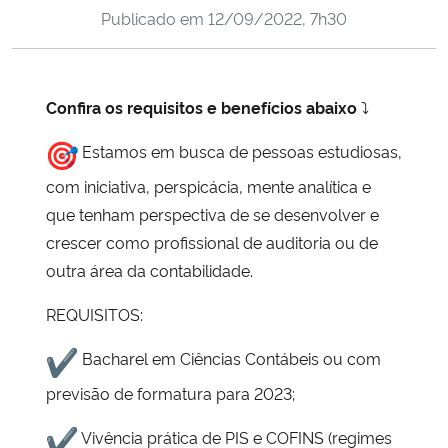
Publicado em
12/09/2022, 7h30
Ministério da Cidadania
Ministério da Saúde
Confira os requisitos e benefícios abaixo
⤵
Ministério de Minas e Energia
Estamos em busca de pessoas estudiosas,
Ministério da Ciência, Tecnologia, Inovações e Comunicações
com iniciativa, perspicácia, mente analítica e
que tenham perspectiva de se desenvolver e
Ministério do Meio Ambiente
crescer como profissional de auditoria ou de
outra área da contabilidade.
Ministério do Turismo
REQUISITOS:
Ministério do Desenvolvimento Regional
️ Bacharel em Ciências Contábeis ou com
Controladoria-Geral da União
previsão de formatura para 2023;
️ Vivência prática de PIS e COFINS (regimes
Ministério da Mulher, da Família e dos Direitos Humanos