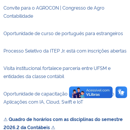
Convite para o AGROCON | Congresso de Agro
Secretaria-Geral
Contabilidade
Secretaria de Governo
Oportunidade de curso de português para estrangeiros
Gabinete de Segurança Institucional
Processo Seletivo da ITEP Jr. está com inscrições abertas
Advocacia-Geral da União
Visita institucional fortalece parceria entre UFSM e
Banco Central do Brasil
entidades da classe contábil
Planalto
Oportunidade de capacitação em Desenvolvimento de
Aplicações com IA, Cloud, Swift e IoT
⚠
Quadro de horários com as disciplinas do semestre
2026.2 da Contábeis
⚠