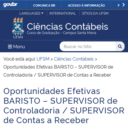
COMUNICA BR
ACESSO À INFORMAÇÃO
PARTI
Casa Civil
LANGUAGES
INTERNATIONAL
SÍTIOS DA UFSM
IR
PARA
Ciências Contábeis
Ministério da Justiça e Segurança Pública
O
Curso de Graduação – Campus Santa Maria
CONTEÚDO
Ministério da Defesa
Buscar no no Sítio
Busca
Busca:
Menu Principal do Sítio
Menu
Busc
Ministério das Relações Exteriores
Você está aqui:
UFSM
>
Ciências Contábeis
>
Oportunidades Efetivas BARISTO – SUPERVISOR de
Ministério da Economia
Controladoria / SUPERVISOR de Contas a Receber
Oportunidades Efetivas
Ministério da Infraestrutura
Início do conteúdo
BARISTO – SUPERVISOR de
Ministério da Agricultura, Pecuária e Abastecimento
Controladoria / SUPERVISOR
de Contas a Receber
Ministério da Educação