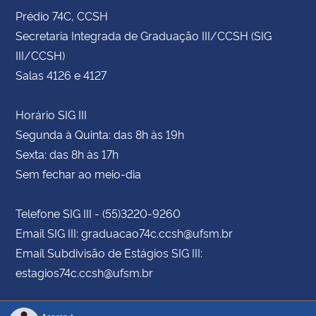
Prédio 74C, CCSH
Secretaria Integrada de Graduação III/CCSH (SIG
III/CCSH)
Salas 4126 e 4127
Horário SIG III
Segunda à Quinta: das 8h às 19h
Sexta: das 8h às 17h
Sem fechar ao meio-dia
Telefone SIG III - (55)3220-9260
Email SIG III: graduacao74c.ccsh@ufsm.br
Email Subdivisão de Estágios SIG III:
estagios74c.ccsh@ufsm.br