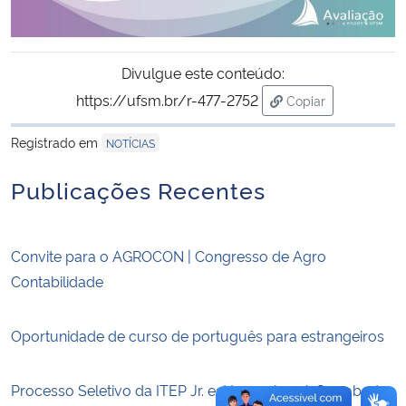
Secretaria-Geral
Divulgue este conteúdo:
Secretaria de Governo
https://ufsm.br/r-477-2752
Copiar
para área de trans
Gabinete de Segurança Institucional
Registrado em
NOTÍCIAS
Publicações Recentes
Advocacia-Geral da União
Banco Central do Brasil
Convite para o AGROCON | Congresso de Agro
Contabilidade
Planalto
Oportunidade de curso de português para estrangeiros
Processo Seletivo da ITEP Jr. está com inscrições abertas