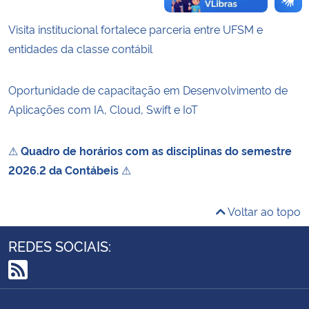
Visita institucional fortalece parceria entre UFSM e
entidades da classe contábil
Oportunidade de capacitação em Desenvolvimento de
Aplicações com IA, Cloud, Swift e IoT
⚠
Quadro de horários com as disciplinas do semestre
2026.2 da Contábeis
⚠
Voltar ao topo
REDES SOCIAIS:
RSS