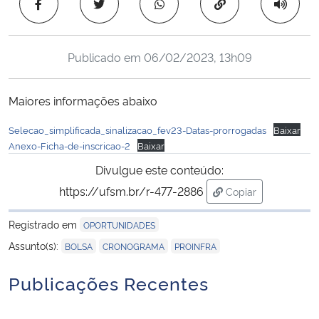
Copiar para área 
Ministério da Cidadania
Ministério da Saúde
Publicado em
06/02/2023, 13h09
Ministério de Minas e Energia
Maiores informações abaixo
Ministério da Ciência, Tecnologia, Inovações e Comunicações
Selecao_simplificada_sinalizacao_fev23-Datas-prorrogadas
Baixar
Anexo-Ficha-de-inscricao-2
Baixar
Ministério do Meio Ambiente
Divulgue este conteúdo:
https://ufsm.br/r-477-2886
Copiar
Ministério do Turismo
para área de tran
Registrado em
OPORTUNIDADES
Ministério do Desenvolvimento Regional
,
,
Assunto(s):
BOLSA
CRONOGRAMA
PROINFRA
Publicações Recentes
Controladoria-Geral da União
Ministério da Mulher, da Família e dos Direitos Humanos