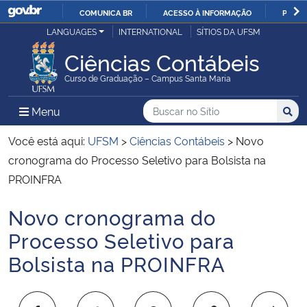
COMUNICA BR
ACESSO À INFORMAÇÃO
PARTI
Casa Civil
LANGUAGES
INTERNATIONAL
SÍTIOS DA UFSM
IR
PARA
Ciências Contábeis
Ministério da Justiça e Segurança Pública
O
Curso de Graduação – Campus Santa Maria
CONTEÚDO
Ministério da Defesa
Buscar no no Sítio
Busca
Busca:
Menu Principal do Sítio
Menu
Busc
Ministério das Relações Exteriores
Você está aqui:
UFSM
>
Ciências Contábeis
>
Novo
cronograma do Processo Seletivo para Bolsista na
Ministério da Economia
PROINFRA
Novo cronograma do
Ministério da Infraestrutura
Início do conteúdo
Processo Seletivo para
Ministério da Agricultura, Pecuária e Abastecimento
Bolsista na PROINFRA
Ministério da Educação