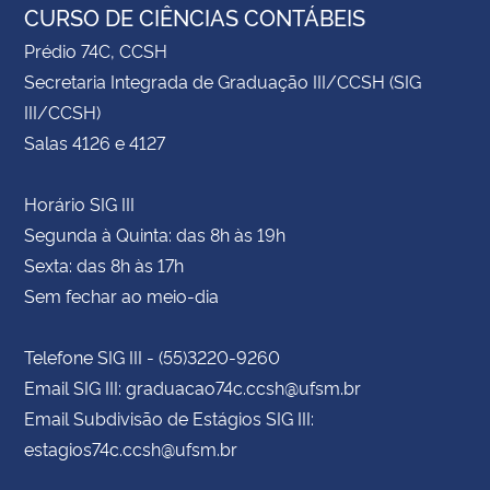
CURSO DE CIÊNCIAS CONTÁBEIS
Prédio 74C, CCSH
Secretaria Integrada de Graduação III/CCSH (SIG
III/CCSH)
Salas 4126 e 4127
Horário SIG III
Segunda à Quinta: das 8h às 19h
Sexta: das 8h às 17h
Sem fechar ao meio-dia
Telefone SIG III - (55)3220-9260
Email SIG III: graduacao74c.ccsh@ufsm.br
Email Subdivisão de Estágios SIG III:
estagios74c.ccsh@ufsm.br