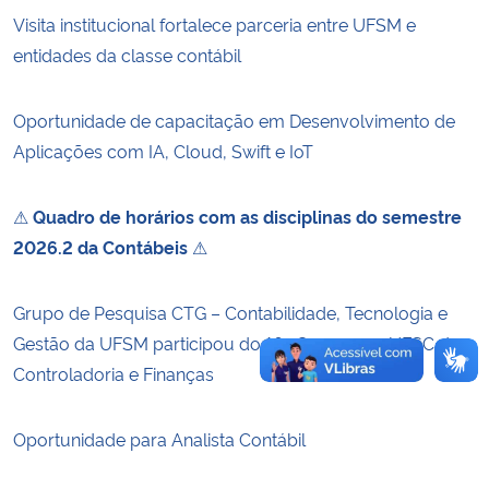
Visita institucional fortalece parceria entre UFSM e
Secretaria-Geral
entidades da classe contábil
Secretaria de Governo
Oportunidade de capacitação em Desenvolvimento de
Aplicações com IA, Cloud, Swift e IoT
Gabinete de Segurança Institucional
⚠
Quadro de horários com as disciplinas do semestre
Advocacia-Geral da União
2026.2 da Contábeis
⚠
Banco Central do Brasil
Grupo de Pesquisa CTG – Contabilidade, Tecnologia e
Planalto
Gestão da UFSM participou do 16º Congresso UFSC de
Controladoria e Finanças
Oportunidade para Analista Contábil