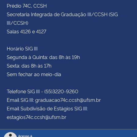
Prédio 74C, CCSH
Secretaria Integrada de Graduação III/CCSH (SIG
III/CCSH)
Salas 4126 e 4127
Horário SIG III
Segunda à Quinta: das 8h às 19h
Sexta: das 8h às 17h
Sem fechar ao meio-dia
Telefone SIG III - (55)3220-9260
Email SIG III: graduacao74c.ccsh@ufsm.br
Email Subdivisão de Estágios SIG III:
estagios74c.ccsh@ufsm.br
Acesso à