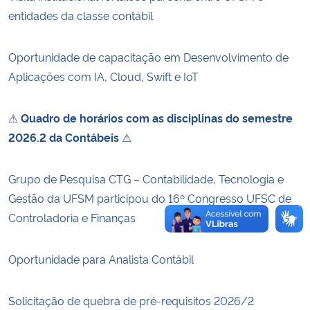
entidades da classe contábil
Secretaria-Geral
Oportunidade de capacitação em Desenvolvimento de
Secretaria de Governo
Aplicações com IA, Cloud, Swift e IoT
Gabinete de Segurança Institucional
⚠
Quadro de horários com as disciplinas do semestre
2026.2 da Contábeis
⚠
Advocacia-Geral da União
Grupo de Pesquisa CTG – Contabilidade, Tecnologia e
Banco Central do Brasil
Gestão da UFSM participou do 16º Congresso UFSC de
Planalto
Controladoria e Finanças
Oportunidade para Analista Contábil
Solicitação de quebra de pré-requisitos 2026/2