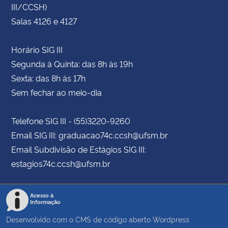
III/CCSH)
Salas 4126 e 4127
Horário SIG III
Segunda à Quinta: das 8h às 19h
Sexta: das 8h às 17h
Sem fechar ao meio-dia
Telefone SIG III - (55)3220-9260
Email SIG III: graduacao74c.ccsh@ufsm.br
Email Subdivisão de Estágios SIG III:
estagios74c.ccsh@ufsm.br
Acesso à
Informação
Desenvolvido com o CMS de código aberto
Wordpress