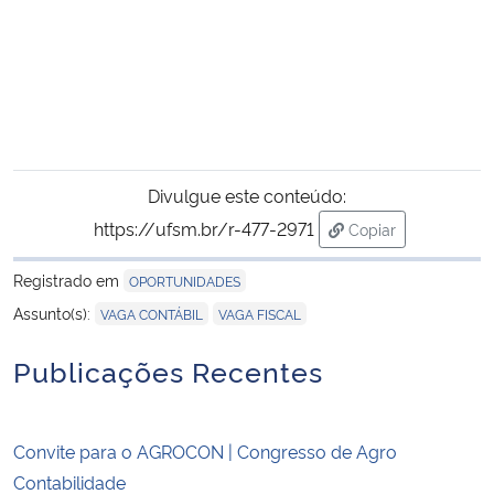
Secretaria-Geral
Secretaria de Governo
Gabinete de Segurança Institucional
Divulgue este conteúdo:
https://ufsm.br/r-477-2971
Advocacia-Geral da União
Copiar
para área de trans
Registrado em
OPORTUNIDADES
Banco Central do Brasil
,
Assunto(s):
VAGA CONTÁBIL
VAGA FISCAL
Planalto
Publicações Recentes
Convite para o AGROCON | Congresso de Agro
Contabilidade