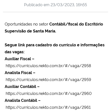
Publicado em
23/03/2023, 16h55
Ministério da Cidadania
Ministério da Saúde
Oportunidades no setor
Contábil/fiscal do Escritório
Supervisão de Santa Maria.
Ministério de Minas e Energia
Ministério da Ciência, Tecnologia, Inovações e Comunicações
Segue link para cadastro do currículo e informações
das vagas:
Ministério do Meio Ambiente
Auxiliar Fiscal –
https://curriculos.nekto.com.br/#/vaga/2958
Ministério do Turismo
Analista Fiscal –
https://curriculos.nekto.com.br/#/vaga/2959
Ministério do Desenvolvimento Regional
Auxiliar Contábil –
https://curriculos.nekto.com.br/#/vaga/2960
Controladoria-Geral da União
Analista Contábil –
https://curriculos.nekto.com.br/#/vaga/2961
Ministério da Mulher, da Família e dos Direitos Humanos