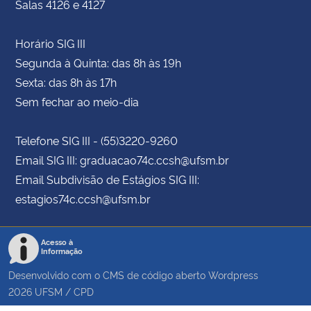
Salas 4126 e 4127
Horário SIG III
Segunda à Quinta: das 8h às 19h
Sexta: das 8h às 17h
Sem fechar ao meio-dia
Telefone SIG III - (55)3220-9260
Email SIG III: graduacao74c.ccsh@ufsm.br
Email Subdivisão de Estágios SIG III:
estagios74c.ccsh@ufsm.br
Acesso à
Informação
Desenvolvido com o CMS de código aberto
Wordpress
2026
UFSM
/
CPD