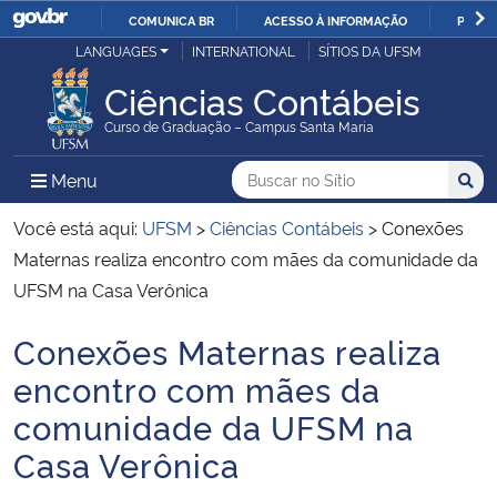
COMUNICA BR
ACESSO À INFORMAÇÃO
PARTI
Casa Civil
LANGUAGES
INTERNATIONAL
SÍTIOS DA UFSM
IR
PARA
Ciências Contábeis
Ministério da Justiça e Segurança Pública
O
Curso de Graduação – Campus Santa Maria
CONTEÚDO
Ministério da Defesa
Buscar no no Sítio
Busca
Busca:
Menu Principal do Sítio
Menu
Busc
Ministério das Relações Exteriores
Você está aqui:
UFSM
>
Ciências Contábeis
>
Conexões
Maternas realiza encontro com mães da comunidade da
Ministério da Economia
UFSM na Casa Verônica
Conexões Maternas realiza
Ministério da Infraestrutura
Início do conteúdo
encontro com mães da
Ministério da Agricultura, Pecuária e Abastecimento
comunidade da UFSM na
Casa Verônica
Ministério da Educação