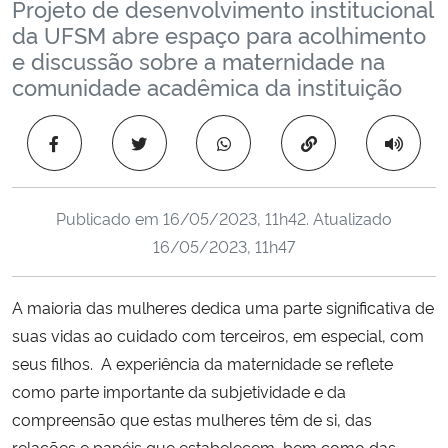
Projeto de desenvolvimento institucional
Ministério da Cidadania
da UFSM abre espaço para acolhimento
e discussão sobre a maternidade na
Ministério da Saúde
comunidade acadêmica da instituição
Ministério de Minas e Energia
Copiar para área 
Ministério da Ciência, Tecnologia, Inovações e Comunicações
Publicado em
16/05/2023, 11h42
. Atualizado
Ministério do Meio Ambiente
16/05/2023, 11h47
Ministério do Turismo
A maioria das mulheres dedica uma parte significativa de
suas vidas ao cuidado com terceiros, em especial, com
Ministério do Desenvolvimento Regional
seus filhos. A experiência da maternidade se reflete
Controladoria-Geral da União
como parte importante da subjetividade e da
compreensão que estas mulheres têm de si, das
Ministério da Mulher, da Família e dos Direitos Humanos
relações e papéis que estabelecem, bem como das