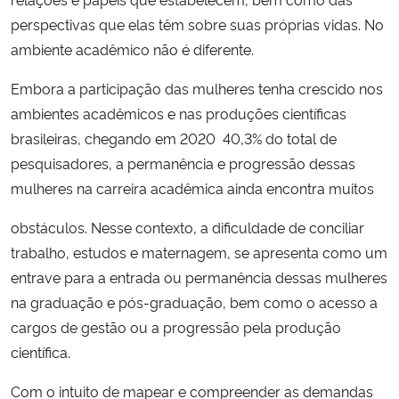
perspectivas que elas têm sobre suas próprias vidas. No
Secretaria-Geral
ambiente acadêmico não é diferente.
Embora a participação das mulheres tenha crescido nos
Secretaria de Governo
ambientes acadêmicos e nas produções científicas
Gabinete de Segurança Institucional
brasileiras, chegando em 2020 40,3% do total de
pesquisadores, a permanência e progressão dessas
Advocacia-Geral da União
mulheres na carreira acadêmica ainda encontra muitos
obstáculos. Nesse contexto, a dificuldade de conciliar
Banco Central do Brasil
trabalho, estudos e maternagem, se apresenta como um
entrave para a entrada ou permanência dessas mulheres
Planalto
na graduação e pós-graduação, bem como o acesso a
cargos de gestão ou a progressão pela produção
científica.
Com o intuito de mapear e compreender as demandas