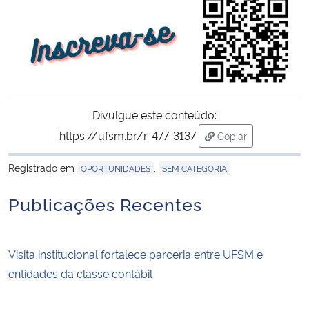
Secretaria-Geral
Secretaria de Governo
Gabinete de Segurança Institucional
Divulgue este conteúdo:
https://ufsm.br/r-477-3137
Copiar
Advocacia-Geral da União
para área de trans
Registrado em
,
OPORTUNIDADES
SEM CATEGORIA
Banco Central do Brasil
Publicações Recentes
Planalto
Visita institucional fortalece parceria entre UFSM e
entidades da classe contábil