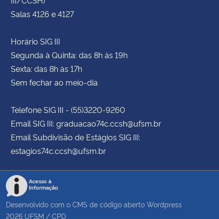
Salas 4126 e 4127
Horário SIG III
Segunda à Quinta: das 8h às 19h
Sexta: das 8h às 17h
Sem fechar ao meio-dia
Telefone SIG III - (55)3220-9260
Email SIG III: graduacao74c.ccsh@ufsm.br
Email Subdivisão de Estágios SIG III:
estagios74c.ccsh@ufsm.br
Acesso à
Informação
Desenvolvido com o CMS de código aberto
Wordpress
2026
UFSM
/
CPD