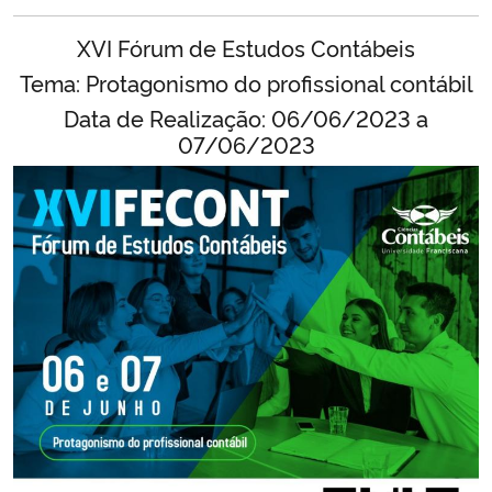
Ministério da Cidadania
XVI Fórum de Estudos Contábeis
Tema: Protagonismo do profissional contábil
Ministério da Saúde
Data de Realização:
06/06/2023 a
Ministério de Minas e Energia
07/06/2023
Ministério da Ciência, Tecnologia, Inovações e Comunicações
Ministério do Meio Ambiente
Ministério do Turismo
Ministério do Desenvolvimento Regional
Controladoria-Geral da União
Ministério da Mulher, da Família e dos Direitos Humanos