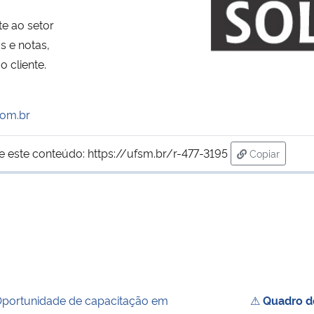
e ao setor
s e notas,
 cliente.
com.br
e este conteúdo:
https://ufsm.br/r-477-3195
Copiar
para área de
portunidade de capacitação em
⚠
Quadro de