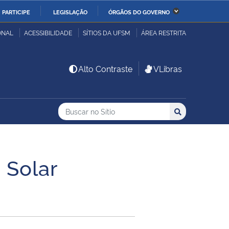
PARTICIPE
LEGISLAÇÃO
ÓRGÃOS DO GOVERNO
stério da Economia
Ministério da Infraestrutura
ONAL
ACESSIBILIDADE
SÍTIOS DA UFSM
ÁREA RESTRITA
stério de Minas e Energia
Ministério da Ciência,
Alto Contraste
VLibras
Tecnologia, Inovações e
Comunicações
Buscar no no Sítio
Busca
Busca:
Buscar
stério da Mulher, da
Secretaria-Geral
lia e dos Direitos
anos
 Solar
alto