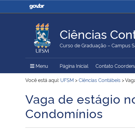
Casa Civil
Ministério da Justiça e
Segurança Pública
Ciências Con
Ministério da Agricultura,
Ministério da Educação
Curso de Graduação – Campus S
Pecuária e Abastecimento
Menu Principal do Sítio
Menu
Página Inicial
Contato Coorden
Ministério do Meio Ambiente
Ministério do Turismo
Você está aqui:
UFSM
>
Ciências Contábeis
>
Vaga
Vaga de estágio no
Início do conteúdo
Secretaria de Governo
Gabinete de Segurança
Condomínios
Institucional