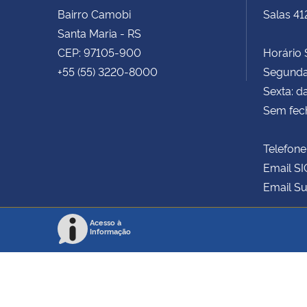
Bairro Camobi
Salas 41
Santa Maria - RS
CEP: 97105-900
Horário S
+55 (55) 3220-8000
Segunda 
Sexta: d
Sem fec
Telefone
Email SI
Email Su
Acesso à
Informação