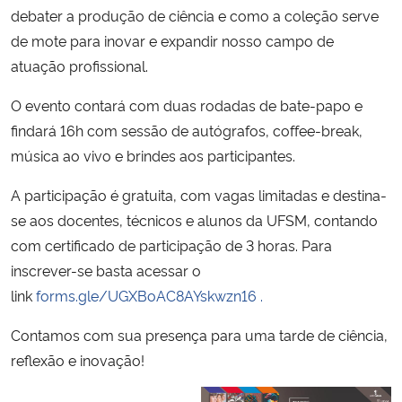
debater a produção de ciência e como a coleção serve
de mote para inovar e expandir nosso campo de
Secretaria-Geral
atuação profissional.
Secretaria de Governo
O evento contará com duas rodadas de bate-papo e
findará 16h com sessão de autógrafos, coffee-break,
Gabinete de Segurança Institucional
música ao vivo e brindes aos participantes.
Advocacia-Geral da União
A participação é gratuita, com vagas limitadas e destina-
se aos docentes, técnicos e alunos da UFSM, contando
Banco Central do Brasil
com certificado de participação de 3 horas. Para
inscrever-se basta acessar o
Planalto
link
forms.gle/UGXBoAC8AYskwzn16 .
Contamos com sua presença para uma tarde de ciência,
reflexão e inovação!