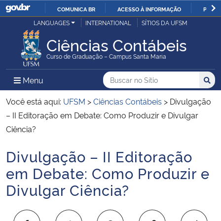
COMUNICA BR
ACESSO À INFORMAÇÃO
PARTI
Casa Civil
LANGUAGES
INTERNATIONAL
SÍTIOS DA UFSM
IR
PARA
Ciências Contábeis
Ministério da Justiça e Segurança Pública
O
Curso de Graduação – Campus Santa Maria
CONTEÚDO
Ministério da Defesa
Buscar no no Sítio
Busca
Busca:
Menu Principal do Sítio
Menu
Busc
Ministério das Relações Exteriores
Você está aqui:
UFSM
>
Ciências Contábeis
>
Divulgação
– II Editoração em Debate: Como Produzir e Divulgar
Ministério da Economia
Ciência?
Divulgação – II Editoração
Ministério da Infraestrutura
Início do conteúdo
em Debate: Como Produzir e
Ministério da Agricultura, Pecuária e Abastecimento
Divulgar Ciência?
Ministério da Educação