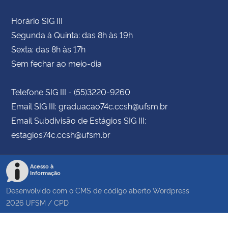
Horário SIG III
Segunda à Quinta: das 8h às 19h
Sexta: das 8h às 17h
Sem fechar ao meio-dia
Telefone SIG III - (55)3220-9260
Email SIG III: graduacao74c.ccsh@ufsm.br
Email Subdivisão de Estágios SIG III:
estagios74c.ccsh@ufsm.br
Acesso à
Informação
Desenvolvido com o CMS de código aberto
Wordpress
2026
UFSM
/
CPD