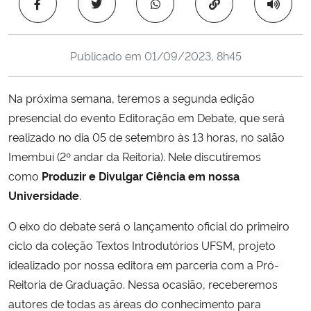
Copiar para área 
Ministério da Cidadania
Ministério da Saúde
Publicado em
01/09/2023, 8h45
Ministério de Minas e Energia
Na próxima semana, teremos a segunda edição
presencial do evento Editoração em Debate, que será
Ministério da Ciência, Tecnologia, Inovações e Comunicações
realizado no dia 05 de setembro às 13 horas, no salão
Imembuí (2º andar da Reitoria). Nele discutiremos
Ministério do Meio Ambiente
como
Produzir e Divulgar Ciência em nossa
Universidade
.
Ministério do Turismo
O eixo do debate será o lançamento oficial do primeiro
Ministério do Desenvolvimento Regional
ciclo da coleção Textos Introdutórios UFSM, projeto
idealizado por nossa editora em parceria com a Pró-
Controladoria-Geral da União
Reitoria de Graduação. Nessa ocasião, receberemos
autores de todas as áreas do conhecimento para
Ministério da Mulher, da Família e dos Direitos Humanos