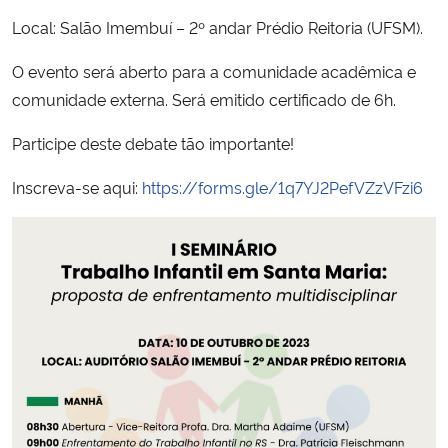
Local: Salão Imembuí – 2º andar Prédio Reitoria (UFSM).
Secretaria-Geral
O evento será aberto para a comunidade acadêmica e
comunidade externa. Será emitido certificado de 6h.
Secretaria de Governo
Participe deste debate tão importante!
Gabinete de Segurança Institucional
Inscreva-se aqui:
https://forms.gle/1q7YJ2PefVZzVFzi6
Advocacia-Geral da União
Banco Central do Brasil
Planalto