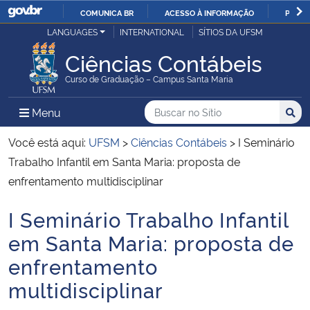
COMUNICA BR
ACESSO À INFORMAÇÃO
PARTI
Casa Civil
LANGUAGES
INTERNATIONAL
SÍTIOS DA UFSM
IR
PARA
Ciências Contábeis
Ministério da Justiça e Segurança Pública
O
Curso de Graduação – Campus Santa Maria
CONTEÚDO
Ministério da Defesa
Buscar no no Sítio
Busca
Busca:
Menu Principal do Sítio
Menu
Busc
Ministério das Relações Exteriores
Você está aqui:
UFSM
>
Ciências Contábeis
>
I Seminário
Trabalho Infantil em Santa Maria: proposta de
Ministério da Economia
enfrentamento multidisciplinar
I Seminário Trabalho Infantil
Ministério da Infraestrutura
Início do conteúdo
em Santa Maria: proposta de
Ministério da Agricultura, Pecuária e Abastecimento
enfrentamento
multidisciplinar
Ministério da Educação