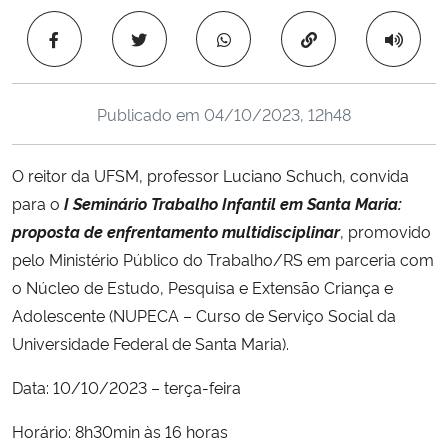
Ministério da Cidadania
Copiar para área 
Ministério da Saúde
Publicado em
04/10/2023, 12h48
Ministério de Minas e Energia
O reitor da UFSM, professor Luciano Schuch, convida
Ministério da Ciência, Tecnologia, Inovações e Comunicações
para o
I Seminário Trabalho Infantil em Santa Maria:
proposta de enfrentamento multidisciplinar
, promovido
Ministério do Meio Ambiente
pelo Ministério Público do Trabalho/RS em parceria com
Ministério do Turismo
o Núcleo de Estudo, Pesquisa e Extensão Criança e
Adolescente (NUPECA – Curso de Serviço Social da
Ministério do Desenvolvimento Regional
Universidade Federal de Santa Maria).
Data: 10/10/2023 – terça-feira
Controladoria-Geral da União
Horário: 8h30min às 16 horas
Ministério da Mulher, da Família e dos Direitos Humanos