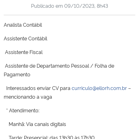
Publicado em
09/10/2023, 8h43
Ministério da Cidadania
Ministério da Saúde
Analista Contábil
Assistente Contábil
Ministério de Minas e Energia
Assistente Fiscal
Ministério da Ciência, Tecnologia, Inovações e Comunicações
Assistente de Departamento Pessoal / Folha de
Ministério do Meio Ambiente
Pagamento
Interessados enviar CV para
curriculo@ellorh.com.br
–
Ministério do Turismo
mencionando a vaga
Ministério do Desenvolvimento Regional
* Atendimento:
Controladoria-Geral da União
Manhã: Via canais digitais
Tarde: Presencial: das 13h30 às 17h30
Ministério da Mulher, da Família e dos Direitos Humanos