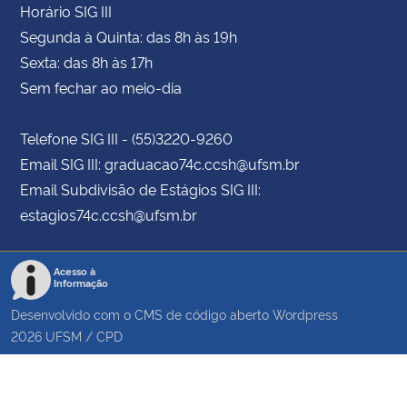
Horário SIG III
Segunda à Quinta: das 8h às 19h
Sexta: das 8h às 17h
Sem fechar ao meio-dia
Telefone SIG III - (55)3220-9260
Email SIG III: graduacao74c.ccsh@ufsm.br
Email Subdivisão de Estágios SIG III:
estagios74c.ccsh@ufsm.br
Acesso à
Informação
Desenvolvido com o CMS de código aberto
Wordpress
2026
UFSM
/
CPD