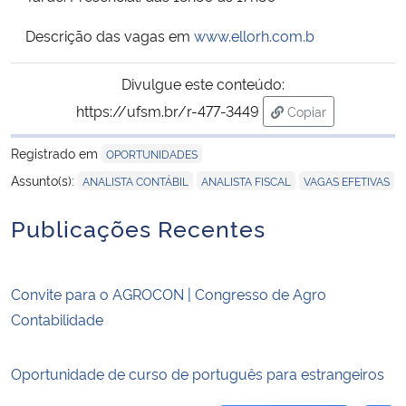
Descrição das vagas em
www.ellorh.com.b
Secretaria-Geral
Divulgue este conteúdo:
Secretaria de Governo
https://ufsm.br/r-477-3449
Copiar
para área de tran
Gabinete de Segurança Institucional
Registrado em
OPORTUNIDADES
,
,
Assunto(s):
ANALISTA CONTÁBIL
ANALISTA FISCAL
VAGAS EFETIVAS
Advocacia-Geral da União
Publicações Recentes
Banco Central do Brasil
Planalto
Convite para o AGROCON | Congresso de Agro
Contabilidade
Oportunidade de curso de português para estrangeiros