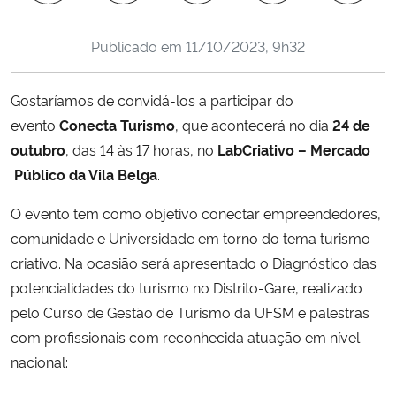
Ministério da Cidadania
Publicado em
11/10/2023, 9h32
Ministério da Saúde
Gostaríamos de convidá-los a participar do
Ministério de Minas e Energia
evento
Conecta Turismo
, que acontecerá no dia
24 de
outubro
, das 14 às 17 horas, no
LabCriativo – Mercado
Ministério da Ciência, Tecnologia, Inovações e Comunicações
Público da Vila Belga
.
Ministério do Meio Ambiente
O evento tem como objetivo conectar empreendedores,
comunidade e Universidade em torno do tema turismo
Ministério do Turismo
criativo. Na ocasião será apresentado o Diagnóstico das
potencialidades do turismo no Distrito-Gare, realizado
Ministério do Desenvolvimento Regional
pelo Curso de Gestão de Turismo da UFSM e palestras
com profissionais com reconhecida atuação em nível
Controladoria-Geral da União
nacional:
Ministério da Mulher, da Família e dos Direitos Humanos