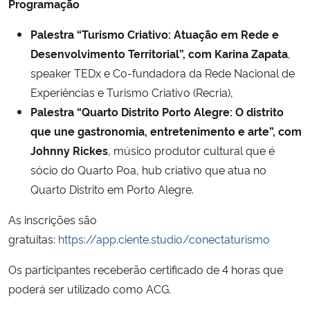
Programação
Secretaria-Geral
Palestra “Turismo Criativo: Atuação em Rede e
Desenvolvimento Territorial”, com Karina Zapata
,
Secretaria de Governo
speaker TEDx e Co-fundadora da Rede Nacional de
Experiências e Turismo Criativo (Recria),
Gabinete de Segurança Institucional
Palestra “Quarto Distrito Porto Alegre: O distrito
que une gastronomia, entretenimento e arte”, com
Advocacia-Geral da União
Johnny Rickes
, músico produtor cultural que é
sócio do Quarto Poa, hub criativo que atua no
Banco Central do Brasil
Quarto Distrito em Porto Alegre.
Planalto
As inscrições são
gratuitas:
https://app.ciente.studio/conectaturismo
Os participantes receberão certificado de 4 horas que
poderá ser utilizado como ACG.