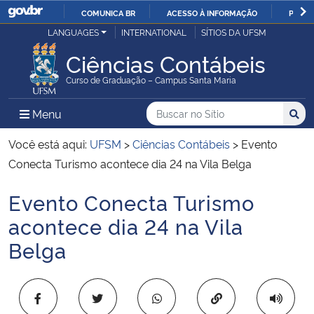
COMUNICA BR
ACESSO À INFORMAÇÃO
PARTI
Casa Civil
LANGUAGES
INTERNATIONAL
SÍTIOS DA UFSM
IR
PARA
Ciências Contábeis
Ministério da Justiça e Segurança Pública
O
Curso de Graduação – Campus Santa Maria
CONTEÚDO
Ministério da Defesa
Buscar no no Sítio
Busca
Busca:
Menu Principal do Sítio
Menu
Busc
Ministério das Relações Exteriores
Você está aqui:
UFSM
>
Ciências Contábeis
>
Evento
Conecta Turismo acontece dia 24 na Vila Belga
Ministério da Economia
Evento Conecta Turismo
Início do conteúdo
Ministério da Infraestrutura
acontece dia 24 na Vila
Belga
Ministério da Agricultura, Pecuária e Abastecimento
Ministério da Educação
Copiar para área 