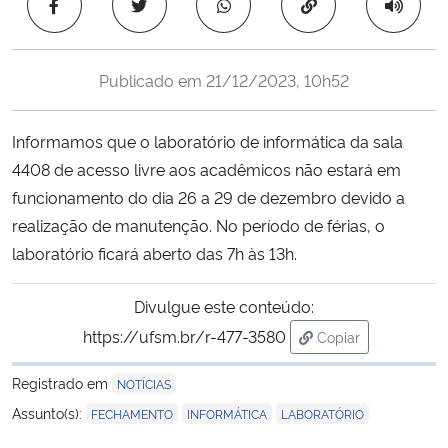
Copiar para área 
Ministério da Cidadania
Ministério da Saúde
Publicado em
21/12/2023, 10h52
Ministério de Minas e Energia
Informamos que o laboratório de informática da sala
4408 de acesso livre aos acadêmicos não estará em
Ministério da Ciência, Tecnologia, Inovações e Comunicações
funcionamento do dia 26 a 29 de dezembro devido a
realização de manutenção. No período de férias, o
Ministério do Meio Ambiente
laboratório ficará aberto das 7h às 13h.
Ministério do Turismo
Divulgue este conteúdo:
https://ufsm.br/r-477-3580
Ministério do Desenvolvimento Regional
Copiar
para área de tran
Registrado em
NOTÍCIAS
Controladoria-Geral da União
,
,
Assunto(s):
FECHAMENTO
INFORMÁTICA
LABORATÓRIO
Ministério da Mulher, da Família e dos Direitos Humanos