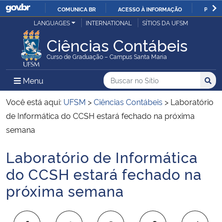
COMUNICA BR
ACESSO À INFORMAÇÃO
PARTI
Casa Civil
LANGUAGES
INTERNATIONAL
SÍTIOS DA UFSM
IR
PARA
Ciências Contábeis
Ministério da Justiça e Segurança Pública
O
Curso de Graduação – Campus Santa Maria
CONTEÚDO
Ministério da Defesa
Buscar no no Sítio
Busca
Busca:
Menu Principal do Sítio
Menu
Busc
Ministério das Relações Exteriores
Você está aqui:
UFSM
>
Ciências Contábeis
>
Laboratório
de Informática do CCSH estará fechado na próxima
Ministério da Economia
semana
Laboratório de Informática
Ministério da Infraestrutura
Início do conteúdo
do CCSH estará fechado na
Ministério da Agricultura, Pecuária e Abastecimento
próxima semana
Ministério da Educação