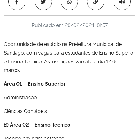
Copiar para área 
Ministério da Cidadania
Ministério da Saúde
Publicado em
28/02/2024, 8h57
Ministério de Minas e Energia
Oportunidade de estágio na Prefeitura Municipal de
Santiago, com vagas para estudantes de Ensino Superior
Ministério da Ciência, Tecnologia, Inovações e Comunicações
e Ensino Técnico. As inscrições vão até o dia 12 de
março.
Ministério do Meio Ambiente
Área
01
–
Ensino
Superior
Ministério do Turismo
Administração
Ministério do Desenvolvimento Regional
Ciências Contábeis
Controladoria-Geral da União
B
)
Área
02
–
Ensino
Técnico
Ministério da Mulher, da Família e dos Direitos Humanos
Técnico em Administração