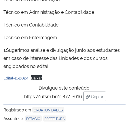
Técnico em Administração e Contabilidade
Secretaria-Geral
Técnico em Contabilidade
Secretaria de Governo
Técnico em Enfermagem
Gabinete de Segurança Institucional
٤Sugerimos análise e divulgação junto aos estudantes
em caso de interesse das Unidades e dos cursos
Advocacia-Geral da União
englobados no edital.
Banco Central do Brasil
Edital-11-2024
Baixar
Divulgue este conteúdo:
Planalto
https://ufsm.br/r-477-3616
Copiar
para área de trans
Registrado em
OPORTUNIDADES
,
Assunto(s):
ESTÁGIO
PREFEITURA