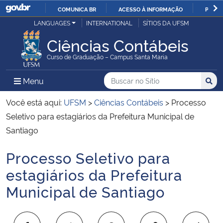
COMUNICA BR
ACESSO À INFORMAÇÃO
PARTI
Casa Civil
LANGUAGES
INTERNATIONAL
SÍTIOS DA UFSM
IR
PARA
Ciências Contábeis
Ministério da Justiça e Segurança Pública
O
Curso de Graduação – Campus Santa Maria
CONTEÚDO
Ministério da Defesa
Buscar no no Sítio
Busca
Busca:
Menu Principal do Sítio
Menu
Busc
Ministério das Relações Exteriores
Você está aqui:
UFSM
>
Ciências Contábeis
>
Processo
Seletivo para estagiários da Prefeitura Municipal de
Ministério da Economia
Santiago
Processo Seletivo para
Ministério da Infraestrutura
Início do conteúdo
estagiários da Prefeitura
Ministério da Agricultura, Pecuária e Abastecimento
Municipal de Santiago
Ministério da Educação