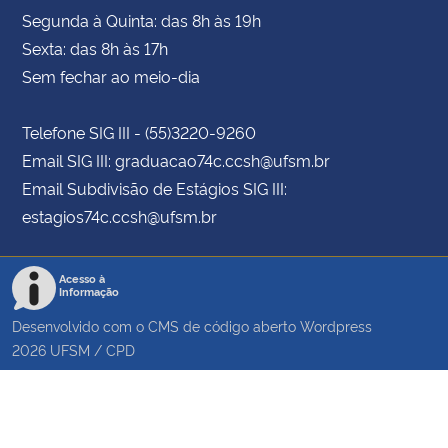
Segunda à Quinta: das 8h às 19h
Sexta: das 8h às 17h
Sem fechar ao meio-dia
Telefone SIG III - (55)3220-9260
Email SIG III: graduacao74c.ccsh@ufsm.br
Email Subdivisão de Estágios SIG III:
estagios74c.ccsh@ufsm.br
Acesso à
Informação
Desenvolvido com o CMS de código aberto
Wordpress
2026
UFSM
/
CPD