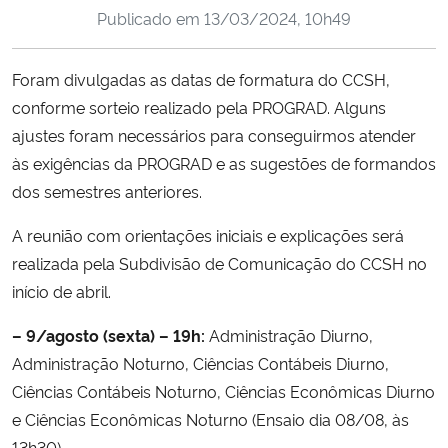
Publicado em
13/03/2024, 10h49
Ministério da Cidadania
Ministério da Saúde
Foram divulgadas as datas de formatura do CCSH,
conforme sorteio realizado pela PROGRAD. Alguns
Ministério de Minas e Energia
ajustes foram necessários para conseguirmos atender
às exigências da PROGRAD e as sugestões de formandos
Ministério da Ciência, Tecnologia, Inovações e Comunicações
dos semestres anteriores.
Ministério do Meio Ambiente
A reunião com orientações iniciais e explicações será
realizada pela Subdivisão de Comunicação do CCSH no
Ministério do Turismo
início de abril.
– 9/agosto (sexta) – 19h:
Administração Diurno,
Ministério do Desenvolvimento Regional
Administração Noturno, Ciências Contábeis Diurno,
Controladoria-Geral da União
Ciências Contábeis Noturno, Ciências Econômicas Diurno
e Ciências Econômicas Noturno (Ensaio dia 08/08, às
Ministério da Mulher, da Família e dos Direitos Humanos
13h30)