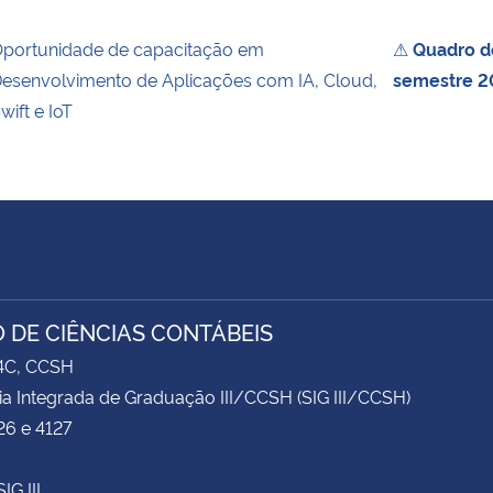
portunidade de capacitação em
⚠
Quadro de
esenvolvimento de Aplicações com IA, Cloud,
semestre 2
wift e IoT
 DE CIÊNCIAS CONTÁBEIS
74C, CCSH
ia Integrada de Graduação III/CCSH (SIG III/CCSH)
26 e 4127
IG III