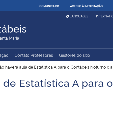
COMUNICA BR
ACESSO À INFORMAÇÃO
Ministério da Defesa
Ministério das Relações
Mini
IR
LANGUAGES
INTERNATI
Exteriores
PARA
tábeis
O
Ministério da Cidadania
Ministério da Saúde
Mini
CONTEÚDO
anta Maria
ação
Contato Professores
Gestores do sítio
Ministério do
Controladoria-Geral da
Mini
Desenvolvimento Regional
União
Famí
o haverá aula de Estatística A para o Contábeis Noturno di
Hum
de Estatística A para 
Advocacia-Geral da União
Banco Central do Brasil
Plan
9