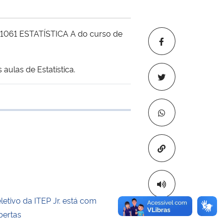
TC1061 ESTATÍSTICA A do curso de
aulas de Estatística.
 transferência
Copiar para áre
etivo da ITEP Jr. está com
bertas