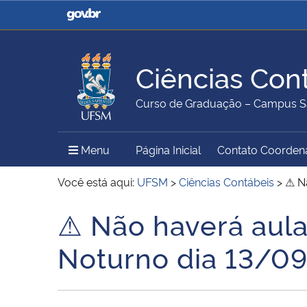
Casa Civil
Ministério da Justiça e
Segurança Pública
Ciências Con
Ministério da Agricultura,
Ministério da Educação
Curso de Graduação – Campus S
Pecuária e Abastecimento
Menu Principal do Sítio
Menu
Página Inicial
Contato Coorden
Ministério do Meio Ambiente
Ministério do Turismo
Você está aqui:
UFSM
>
Ciências Contábeis
>
⚠ Nã
⚠ Não haverá aula 
Início do conteúdo
Secretaria de Governo
Gabinete de Segurança
Noturno dia 13/0
Institucional