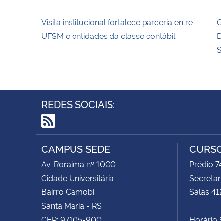
Visita institucional fortalece parceria entre
O
UFSM e entidades da classe contábil
D
S
REDES SOCIAIS:
RSS
CAMPUS SEDE
CURSO
Av. Roraima nº 1000
Prédio 
Cidade Universitária
Secretar
Bairro Camobi
Salas 41
Santa Maria - RS
CEP: 97105-900
Horário S