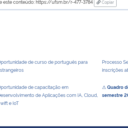
e este conteúdo:
https://ufsm.br/r-477-3784
Copiar
para área de
portunidade de curso de português para
Processo Sel
strangeiros
inscrições a
portunidade de capacitação em
⚠
Quadro de
esenvolvimento de Aplicações com IA, Cloud,
semestre 2
wift e IoT