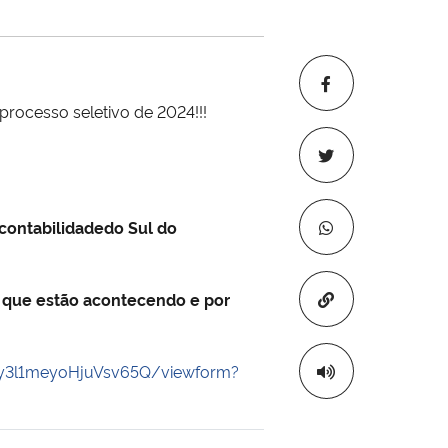
rocesso seletivo de 2024!!!
 contabilidade
do Sul do
Copiar para áre
s que estão acontecendo e por
y3l1meyoHjuVsv65Q/viewform?