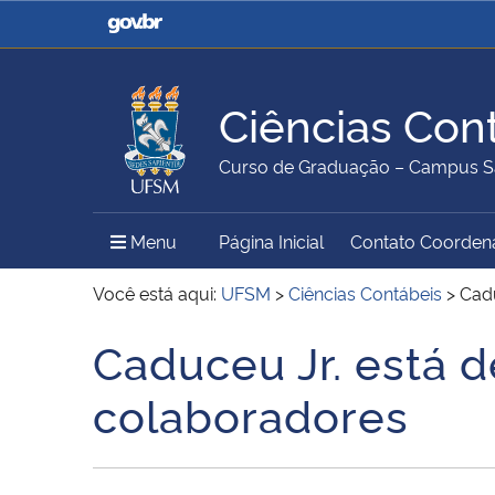
Casa Civil
Ministério da Justiça e
Segurança Pública
Ciências Con
Ministério da Agricultura,
Ministério da Educação
Curso de Graduação – Campus S
Pecuária e Abastecimento
Menu Principal do Sítio
Menu
Página Inicial
Contato Coorden
Ministério do Meio Ambiente
Ministério do Turismo
Você está aqui:
UFSM
>
Ciências Contábeis
>
Cadu
Caduceu Jr. está d
Início do conteúdo
Secretaria de Governo
Gabinete de Segurança
colaboradores
Institucional