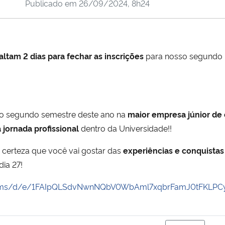
Publicado em
26/09/2024, 8h24
altam 2 dias para fechar as inscrições
para nosso segundo p
o segundo semestre deste ano na
maior empres
a júnior de
jornada profissional
dentro da Universidade!!
certeza que você vai gostar das
experiências e conquista
dia 27!
forms/d/e/1FAIpQLSdvNwnNQbV0WbAml7xqbrFamJ0tFKLPC