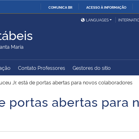
COMUNICA BR
ACESSO À INFORMAÇÃO
Ministério da Defesa
Ministério das Relações
Mini
IR
LANGUAGES
INTERNATI
Exteriores
PARA
tábeis
O
Ministério da Cidadania
Ministério da Saúde
Mini
CONTEÚDO
anta Maria
ação
Contato Professores
Gestores do sítio
Ministério do
Controladoria-Geral da
Mini
Desenvolvimento Regional
União
Famí
ceu Jr. está de portas abertas para novos colaboradores
Hum
e portas abertas para 
Advocacia-Geral da União
Banco Central do Brasil
Plan