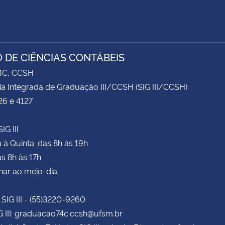
 DE CIÊNCIAS CONTÁBEIS
74C, CCSH
ia Integrada de Graduação III/CCSH (SIG III/CCSH)
26 e 4127
IG III
à Quinta: das 8h às 19h
as 8h às 17h
har ao meio-dia
 SIG III - (55)3220-9260
G III: graduacao74c.ccsh@ufsm.br