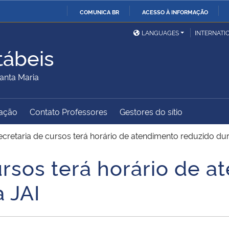
COMUNICA BR
ACESSO À INFORMAÇÃO
Ministério da Defesa
Ministério das Relações
Mini
IR
LANGUAGES
INTERNATI
Exteriores
PARA
tábeis
O
Ministério da Cidadania
Ministério da Saúde
Mini
CONTEÚDO
anta Maria
ação
Contato Professores
Gestores do sítio
Ministério do
Controladoria-Geral da
Mini
Desenvolvimento Regional
União
Famí
cretaria de cursos terá horário de atendimento reduzido dur
Hum
ursos terá horário de 
Advocacia-Geral da União
Banco Central do Brasil
Plan
 JAI