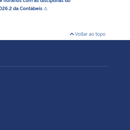
026.2 da Contábeis
⚠
Voltar ao topo