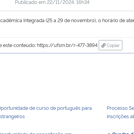
Publicado em
22/11/2024, 16h34
dêmica Integrada (25 a 29 de novembro), o horário de aten
e este conteúdo:
https://ufsm.br/r-477-3894
Copiar
para área d
portunidade de curso de português para
Processo Sel
strangeiros
inscrições a
portunidade de capacitação em
⚠
Quadro de