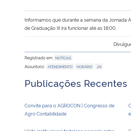
Informamos que durante a semana da Jornada Aca
de Graduação III irá funcionar até as 18:00.
Divulgu
Registrado em
NOTÍCIAS
,
,
Assunto(s):
ATENDIMENTO
HORÁRIO
JAI
Publicações Recentes
Convite para o AGROCON | Congresso de
O
Agro Contabilidade
e
Visita institucional fortalece parceria entre
O