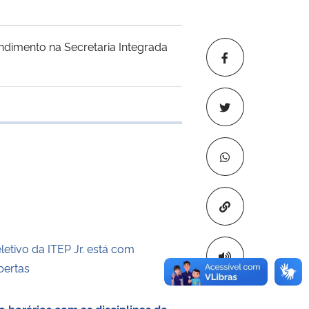
dimento na Secretaria Integrada
e transferência
Copiar para áre
etivo da ITEP Jr. está com
bertas
 horários com as disciplinas do