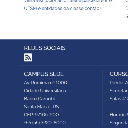
UFSM e entidades da classe contábil
D
S
REDES SOCIAIS:
RSS
CAMPUS SEDE
CURSO
Av. Roraima nº 1000
Prédio 
Cidade Universitária
Secretar
Bairro Camobi
Salas 41
Santa Maria - RS
CEP: 97105-900
Horário S
+55 (55) 3220-8000
Segunda 