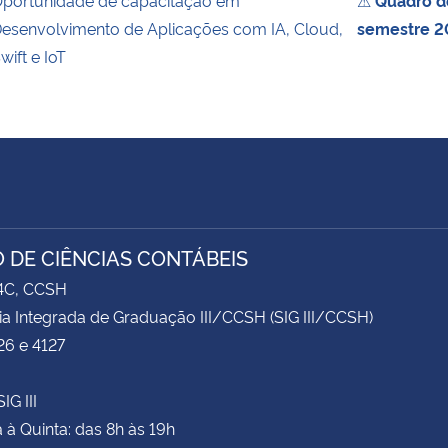
esenvolvimento de Aplicações com IA, Cloud,
semestre 2
wift e IoT
 DE CIÊNCIAS CONTÁBEIS
74C, CCSH
ia Integrada de Graduação III/CCSH (SIG III/CCSH)
26 e 4127
IG III
à Quinta: das 8h às 19h