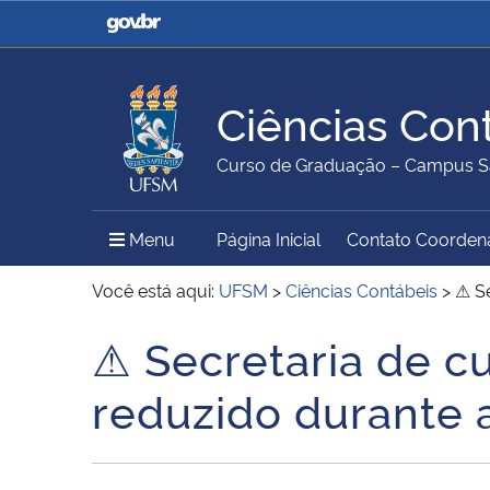
Casa Civil
Ministério da Justiça e
Segurança Pública
Ciências Con
Ministério da Agricultura,
Ministério da Educação
Curso de Graduação – Campus S
Pecuária e Abastecimento
Menu Principal do Sítio
Menu
Página Inicial
Contato Coorden
Ministério do Meio Ambiente
Ministério do Turismo
Você está aqui:
UFSM
>
Ciências Contábeis
>
⚠ Se
⚠ Secretaria de c
Início do conteúdo
Secretaria de Governo
Gabinete de Segurança
reduzido durante a
Institucional