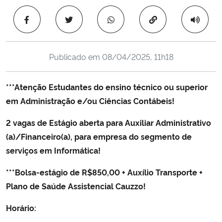
Ministério da Cidadania
Copiar para área 
Ministério da Saúde
Publicado em
08/04/2025, 11h18
Ministério de Minas e Energia
***Atenção Estudantes do ensino técnico ou superior
Ministério da Ciência, Tecnologia, Inovações e Comunicações
em Administração e/ou Ciências Contábeis!
Ministério do Meio Ambiente
2 vagas de Estágio aberta para Auxiliar Administrativo
(a)/Financeiro(a), para empresa do segmento de
Ministério do Turismo
serviços em Informática!
Ministério do Desenvolvimento Regional
***Bolsa-estágio de R$850,00 + Auxílio Transporte +
Plano de Saúde Assistencial Cauzzo!
Controladoria-Geral da União
Horário:
Ministério da Mulher, da Família e dos Direitos Humanos