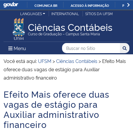
COMUNICA BR
ACESSO À INFORMAÇÃO
PARTI
Casa Civil
LANGUAGES
INTERNATIONAL
SÍTIOS DA UFSM
IR
PARA
Ciências Contábeis
Ministério da Justiça e Segurança Pública
O
Curso de Graduação – Campus Santa Maria
CONTEÚDO
Ministério da Defesa
Buscar no no Sítio
Busca
Busca:
Menu Principal do Sítio
Menu
Busc
Ministério das Relações Exteriores
Você está aqui:
UFSM
>
Ciências Contábeis
>
Efeito Mais
oferece duas vagas de estágio para Auxiliar
Ministério da Economia
administrativo financeiro
Efeito Mais oferece duas
Ministério da Infraestrutura
Início do conteúdo
vagas de estágio para
Ministério da Agricultura, Pecuária e Abastecimento
Auxiliar administrativo
financeiro
Ministério da Educação