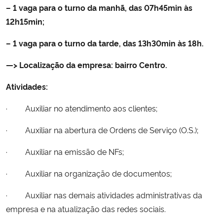
– 1 vaga para o turno da manhã, das 07h45min às
12h15min;
Secretaria-Geral
– 1 vaga para o turno da tarde, das 13h30min às 18h.
Secretaria de Governo
—> Localização da empresa: bairro Centro.
Gabinete de Segurança Institucional
Atividades:
Advocacia-Geral da União
· Auxiliar no atendimento aos clientes;
Banco Central do Brasil
· Auxiliar na abertura de Ordens de Serviço (O.S.);
· Auxiliar na emissão de NFs;
Planalto
· Auxiliar na organização de documentos;
· Auxiliar nas demais atividades administrativas da
empresa e na atualização das redes sociais.