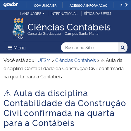
COMUNICA BR
ACESSO À INFORMAÇÃO
PARTI
Casa Civil
LANGUAGES
INTERNATIONAL
SÍTIOS DA UFSM
IR
PARA
Ciências Contábeis
Ministério da Justiça e Segurança Pública
O
Curso de Graduação – Campus Santa Maria
CONTEÚDO
Ministério da Defesa
Buscar no no Sítio
Busca
Busca:
Menu Principal do Sítio
Menu
Busc
Ministério das Relações Exteriores
Você está aqui:
UFSM
>
Ciências Contábeis
>
⚠ Aula da
disciplina Contabilidade da Construção Civil confirmada
Ministério da Economia
na quarta para a Contábeis
⚠ Aula da disciplina
Ministério da Infraestrutura
Início do conteúdo
Contabilidade da Construção
Ministério da Agricultura, Pecuária e Abastecimento
Civil confirmada na quarta
para a Contábeis
Ministério da Educação