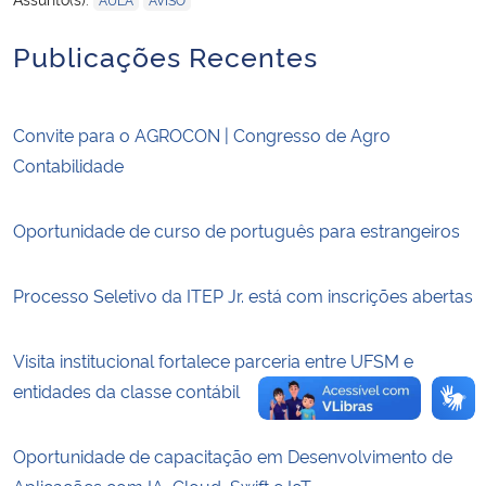
Publicações Recentes
Secretaria-Geral
Secretaria de Governo
Convite para o AGROCON | Congresso de Agro
Contabilidade
Gabinete de Segurança Institucional
Advocacia-Geral da União
Oportunidade de curso de português para estrangeiros
Banco Central do Brasil
Processo Seletivo da ITEP Jr. está com inscrições abertas
Planalto
Visita institucional fortalece parceria entre UFSM e
entidades da classe contábil
Oportunidade de capacitação em Desenvolvimento de
Aplicações com IA, Cloud, Swift e IoT