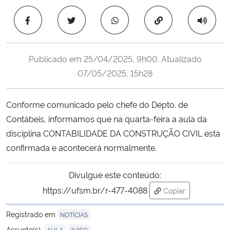
Ministério da Cidadania
Copiar para área 
Ministério da Saúde
Publicado em
25/04/2025, 9h00
. Atualizado
Ministério de Minas e Energia
07/05/2025, 15h28
Ministério da Ciência, Tecnologia, Inovações e Comunicações
Conforme comunicado pelo chefe do Depto. de
Contábeis, informamos que na quarta-feira a aula da
Ministério do Meio Ambiente
disciplina CONTABILIDADE DA CONSTRUÇÃO CIVIL está
Ministério do Turismo
confirmada e acontecerá normalmente.
Ministério do Desenvolvimento Regional
Divulgue este conteúdo:
https://ufsm.br/r-477-4088
Copiar
Controladoria-Geral da União
para área de tran
Registrado em
NOTÍCIAS
Ministério da Mulher, da Família e dos Direitos Humanos
,
Assunto(s):
AULA
AVISO