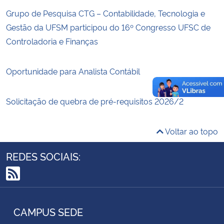
Grupo de Pesquisa CTG – Contabilidade, Tecnologia e
Gestão da UFSM participou do 16º Congresso UFSC de
Controladoria e Finanças
Oportunidade para Analista Contábil
Solicitação de quebra de pré-requisitos 2026/2
Voltar ao topo
REDES SOCIAIS:
RSS
CAMPUS SEDE