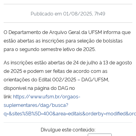
Ministério da Cidadania
Publicado em
01/08/2025, 7h49
Ministério da Saúde
O Departamento de Arquivo Geral da UFSM informa que
Ministério de Minas e Energia
estão abertas as inscrições para seleção de bolsistas
para o segundo semestre letivo de 2025.
Ministério da Ciência, Tecnologia, Inovações e Comunicações
As inscrições estão abertas de 24 de julho à 13 de agosto
Ministério do Meio Ambiente
de 2025 e podem ser feitas de acordo com as
orientações do Edital 002/2025 – DAG/UFSM,
Ministério do Turismo
disponível na página do DAG no
link:
https://www.ufsm.br/orgaos-
Ministério do Desenvolvimento Regional
suplementares/dag/busca?
q=&sites%5B%5D=400&area=editais&orderby=modified&or
Controladoria-Geral da União
Divulgue este conteúdo:
Ministério da Mulher, da Família e dos Direitos Humanos