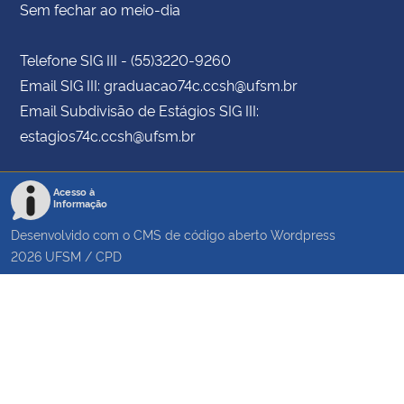
Sem fechar ao meio-dia
Telefone SIG III - (55)3220-9260
Email SIG III: graduacao74c.ccsh@ufsm.br
Email Subdivisão de Estágios SIG III:
estagios74c.ccsh@ufsm.br
Acesso à
Informação
Desenvolvido com o CMS de código aberto
Wordpress
2026
UFSM
/
CPD