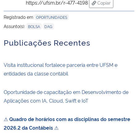
https://ufsm.br/r-477-4198
Copiar
para área de trans
Secretaria-Geral
Registrado em
OPORTUNIDADES
,
Assunto(s):
BOLSA
DAG
Secretaria de Governo
Publicações Recentes
Gabinete de Segurança Institucional
Advocacia-Geral da União
Visita institucional fortalece parceria entre UFSM e
entidades da classe contábil
Banco Central do Brasil
Oportunidade de capacitação em Desenvolvimento de
Planalto
Aplicações com IA, Cloud, Swift e IoT
⚠
Quadro de horários com as disciplinas do semestre
2026.2 da Contábeis
⚠