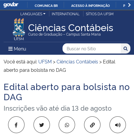
COMUNICA BR
ACESSO À INFORMAÇÃO
PARTI
Casa Civil
LANGUAGES
INTERNATIONAL
SÍTIOS DA UFSM
IR
PARA
Ciências Contábeis
Ministério da Justiça e Segurança Pública
O
Curso de Graduação – Campus Santa Maria
CONTEÚDO
Ministério da Defesa
Buscar no no Sítio
Busca
Busca:
Menu Principal do Sítio
Menu
Busc
Ministério das Relações Exteriores
Você está aqui:
UFSM
>
Ciências Contábeis
>
Edital
aberto para bolsista no DAG
Ministério da Economia
Edital aberto para bolsista no
Início do conteúdo
Ministério da Infraestrutura
DAG
Inscrições vão até dia 13 de agosto
Ministério da Agricultura, Pecuária e Abastecimento
Ministério da Educação
Copiar para área 