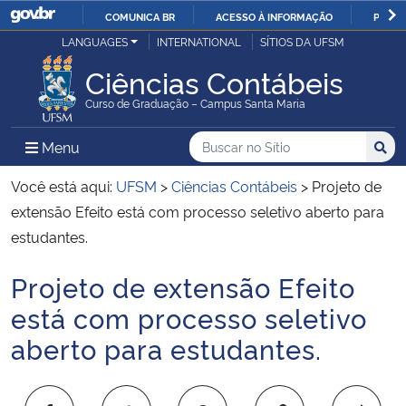
COMUNICA BR
ACESSO À INFORMAÇÃO
PARTI
Casa Civil
LANGUAGES
INTERNATIONAL
SÍTIOS DA UFSM
IR
PARA
Ciências Contábeis
Ministério da Justiça e Segurança Pública
O
Curso de Graduação – Campus Santa Maria
CONTEÚDO
Ministério da Defesa
Buscar no no Sítio
Busca
Busca:
Menu Principal do Sítio
Menu
Busc
Ministério das Relações Exteriores
Você está aqui:
UFSM
>
Ciências Contábeis
>
Projeto de
extensão Efeito está com processo seletivo aberto para
Ministério da Economia
estudantes.
Projeto de extensão Efeito
Ministério da Infraestrutura
Início do conteúdo
está com processo seletivo
Ministério da Agricultura, Pecuária e Abastecimento
aberto para estudantes.
Ministério da Educação