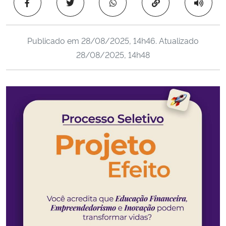
Copiar para área 
Ministério da Cidadania
Ministério da Saúde
Publicado em
28/08/2025, 14h46
. Atualizado
28/08/2025, 14h48
Ministério de Minas e Energia
Ministério da Ciência, Tecnologia, Inovações e Comunicações
Ministério do Meio Ambiente
Ministério do Turismo
Ministério do Desenvolvimento Regional
Controladoria-Geral da União
Ministério da Mulher, da Família e dos Direitos Humanos