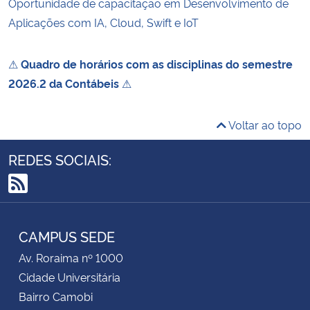
Oportunidade de capacitação em Desenvolvimento de
Aplicações com IA, Cloud, Swift e IoT
⚠
Quadro de horários com as disciplinas do semestre
2026.2 da Contábeis
⚠
Voltar ao topo
REDES SOCIAIS:
RSS
CAMPUS SEDE
Av. Roraima nº 1000
Cidade Universitária
Bairro Camobi