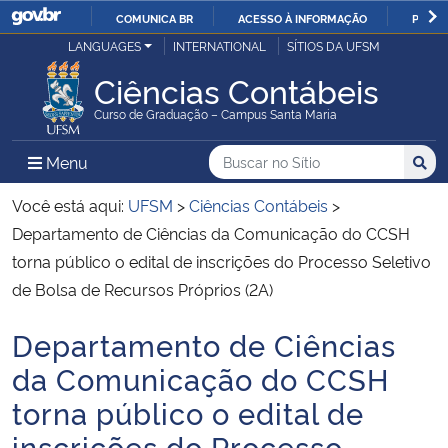
COMUNICA BR
ACESSO À INFORMAÇÃO
PARTI
Casa Civil
LANGUAGES
INTERNATIONAL
SÍTIOS DA UFSM
IR
PARA
Ciências Contábeis
Ministério da Justiça e Segurança Pública
O
Curso de Graduação – Campus Santa Maria
CONTEÚDO
Ministério da Defesa
Buscar no no Sítio
Busca
Busca:
Menu Principal do Sítio
Menu
Busc
Ministério das Relações Exteriores
Você está aqui:
UFSM
>
Ciências Contábeis
>
Departamento de Ciências da Comunicação do CCSH
Ministério da Economia
torna público o edital de inscrições do Processo Seletivo
de Bolsa de Recursos Próprios (2A)
Ministério da Infraestrutura
Departamento de Ciências
Início do conteúdo
Ministério da Agricultura, Pecuária e Abastecimento
da Comunicação do CCSH
torna público o edital de
Ministério da Educação
inscrições do Processo