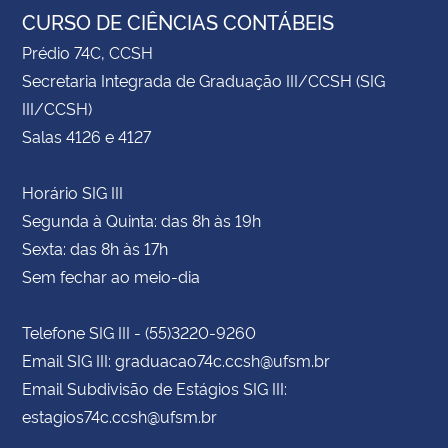
CURSO DE CIÊNCIAS CONTÁBEIS
Prédio 74C, CCSH
Secretaria Integrada de Graduação III/CCSH (SIG
III/CCSH)
Salas 4126 e 4127
Horário SIG III
Segunda à Quinta: das 8h às 19h
Sexta: das 8h às 17h
Sem fechar ao meio-dia
Telefone SIG III - (55)3220-9260
Email SIG III: graduacao74c.ccsh@ufsm.br
Email Subdivisão de Estágios SIG III:
estagios74c.ccsh@ufsm.br