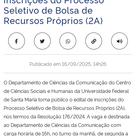
Ministério da Cidadania
Seletivo de Bolsa de
Recursos Próprios (2A)
Ministério da Saúde
Ministério de Minas e Energia
Copiar para área 
Ministério da Ciência, Tecnologia, Inovações e Comunicações
Publicado em
16/09/2025, 14h26
Ministério do Meio Ambiente
O Departamento de Ciências da Comunicação do Centro
Ministério do Turismo
de Ciências Sociais e Humanas da Universidade Federal
de Santa Maria torna público o edital de inscrições do
Ministério do Desenvolvimento Regional
Processo Seletivo de Bolsa de Recursos Próprios (2A),
nos termos da Resolução 176/2024. A vaga é destinada
Controladoria-Geral da União
ao Departamento de Ciências da Comunicação com
carga horária de 16h, no turno da manhã, de segunda à
Ministério da Mulher, da Família e dos Direitos Humanos