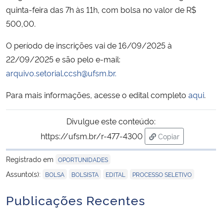
quinta-feira das 7h às 11h, com bolsa no valor de R$
500,00.
Secretaria-Geral
O período de inscrições vai de 16/09/2025 à
Secretaria de Governo
22/09/2025 e são pelo e-mail:
arquivo.setorial.ccsh@ufsm.br.
Gabinete de Segurança Institucional
Para mais informações, acesse o edital completo
aqui
.
Advocacia-Geral da União
Divulgue este conteúdo:
Banco Central do Brasil
https://ufsm.br/r-477-4300
Copiar
para área de tran
Planalto
Registrado em
OPORTUNIDADES
,
,
,
Assunto(s):
BOLSA
BOLSISTA
EDITAL
PROCESSO SELETIVO
Publicações Recentes