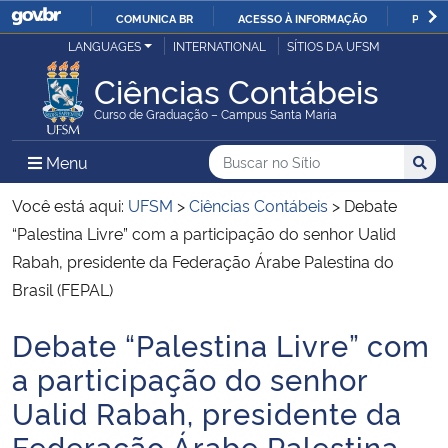
COMUNICA BR
ACESSO À INFORMAÇÃO
PARTI
Casa Civil
LANGUAGES
INTERNATIONAL
SÍTIOS DA UFSM
IR
PARA
Ciências Contábeis
Ministério da Justiça e Segurança Pública
O
Curso de Graduação – Campus Santa Maria
CONTEÚDO
Ministério da Defesa
Buscar no no Sítio
Busca
Busca:
Menu Principal do Sítio
Menu
Busc
Ministério das Relações Exteriores
Você está aqui:
UFSM
>
Ciências Contábeis
>
Debate
“Palestina Livre” com a participação do senhor Ualid
Ministério da Economia
Rabah, presidente da Federação Árabe Palestina do
Brasil (FEPAL)
Ministério da Infraestrutura
Debate “Palestina Livre” com
Início do conteúdo
Ministério da Agricultura, Pecuária e Abastecimento
a participação do senhor
Ualid Rabah, presidente da
Ministério da Educação
Federação Árabe Palestina