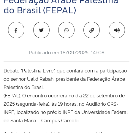
Ministério da Cidadania
do Brasil (FEPAL)
Ministério da Saúde
Copiar para área 
Ministério de Minas e Energia
Publicado em
18/09/2025, 14h08
Ministério da Ciência, Tecnologia, Inovações e Comunicações
Ministério do Meio Ambiente
Debate “Palestina Livre”, que contará com a participação
do senhor Ualid Rabah, presidente da Federação Árabe
Ministério do Turismo
Palestina do Brasil
(FEPAL). O encontro ocorrerá no dia 22 de setembro de
Ministério do Desenvolvimento Regional
2025 (segunda-feira), às 19 horas, no Auditório CRS-
INPE, localizado no prédio INPE da Universidade Federal
Controladoria-Geral da União
de Santa Maria – Campus Camobi.
Ministério da Mulher, da Família e dos Direitos Humanos