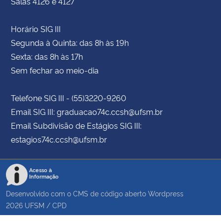
Salas 4126 e 4127
Horário SIG III
Segunda à Quinta: das 8h às 19h
Sexta: das 8h às 17h
Sem fechar ao meio-dia
Telefone SIG III - (55)3220-9260
Email SIG III: graduacao74c.ccsh@ufsm.br
Email Subdivisão de Estágios SIG III:
estagios74c.ccsh@ufsm.br
Acesso à
Informação
Desenvolvido com o CMS de código aberto
Wordpress
2026
UFSM
/
CPD