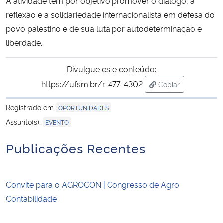
A atividade tem por objetivo promover o diálogo, a
reflexão e a solidariedade internacionalista em defesa do
Secretaria-Geral
povo palestino e de sua luta por autodeterminação e
liberdade.
Secretaria de Governo
Divulgue este conteúdo:
Gabinete de Segurança Institucional
https://ufsm.br/r-477-4302
Copiar
para área de tran
Advocacia-Geral da União
Registrado em
OPORTUNIDADES
Assunto(s):
EVENTO
Banco Central do Brasil
Publicações Recentes
Planalto
Convite para o AGROCON | Congresso de Agro
Contabilidade