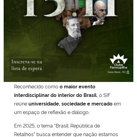
Secretaria-Geral
Secretaria de Governo
Gabinete de Segurança Institucional
Advocacia-Geral da União
Banco Central do Brasil
Reconhecido como
o maior evento
interdisciplinar do interior do Brasil
, o SIF
Planalto
reúne
universidade, sociedade e mercado
em
um espaço de reflexão e diálogo.
Em 2025, o tema “Brasil: República de
Retalhos” busca entender que nação estamos