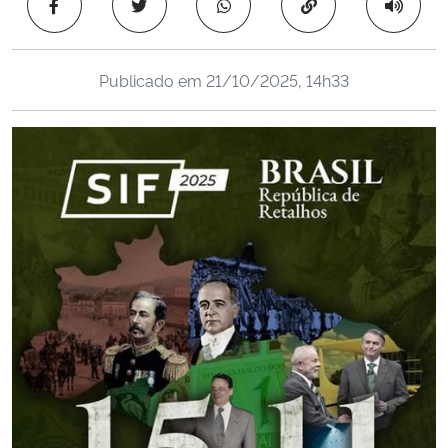
Copiar para área 
Ministério da Cidadania
Ministério da Saúde
Publicado em
21/10/2025, 14h33
Ministério de Minas e Energia
Ministério da Ciência, Tecnologia, Inovações e Comunicações
Ministério do Meio Ambiente
Ministério do Turismo
Ministério do Desenvolvimento Regional
Controladoria-Geral da União
Ministério da Mulher, da Família e dos Direitos Humanos