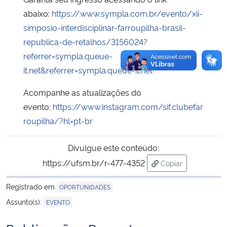
abaixo:
https://www.sympla.com.br/evento/xii-
simposio-interdisciplinar-farroupilha-brasil-
republica-de-retalhos/3156024?
referrer=sympla.queue-
it.net&referrer=sympla.queue-it.net
Acompanhe as atualizações do
evento:
https://www.instagram.com/sif.clubefar
roupilha/?hl=pt-br
Divulgue este conteúdo:
https://ufsm.br/r-477-4352
Copiar
para área de tran
Registrado em
OPORTUNIDADES
Assunto(s):
EVENTO