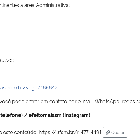
entes a área Administrativa;
auzzo;
gas.com.br/vaga/165642
ocê pode entrar em contato por e-mail, WhatsApp, redes soc
telefone) / efeitomaissm (Instagram)
e este conteúdo:
https://ufsm.br/r-477-4491
Copiar
para área de