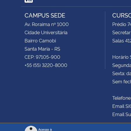
RSS
CAMPUS SEDE
CURSO
Av. Roraima nº 1000
Prédio 
Cidade Universitária
Secretar
Bairro Camobi
Salas 41
Santa Maria - RS
CEP: 97105-900
Horário S
+55 (55) 3220-8000
Segunda 
Sexta: d
Sem fec
Telefone
Email SI
Email Su
Acesso à