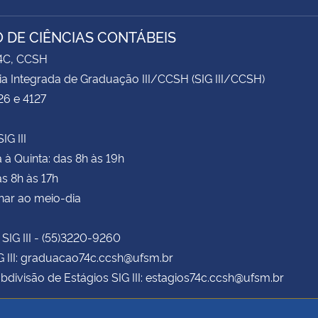
 DE CIÊNCIAS CONTÁBEIS
74C, CCSH
ia Integrada de Graduação III/CCSH (SIG III/CCSH)
26 e 4127
IG III
à Quinta: das 8h às 19h
as 8h às 17h
har ao meio-dia
 SIG III - (55)3220-9260
G III: graduacao74c.ccsh@ufsm.br
bdivisão de Estágios SIG III: estagios74c.ccsh@ufsm.br