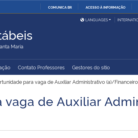
COMUNICA BR
ACESSO À INFORMAÇÃO
Ministério da Defesa
Ministério das Relações
Mini
IR
LANGUAGES
INTERNATI
Exteriores
PARA
tábeis
O
Ministério da Cidadania
Ministério da Saúde
Mini
CONTEÚDO
anta Maria
ação
Contato Professores
Gestores do sítio
Ministério do
Controladoria-Geral da
Mini
Desenvolvimento Regional
União
Famí
tunidade para vaga de Auxiliar Administrativo (a)/Financeiro
Hum
vaga de Auxiliar Admin
Advocacia-Geral da União
Banco Central do Brasil
Plan