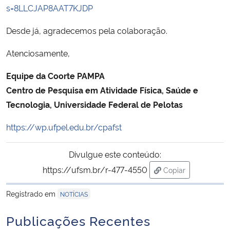
s=8LLCJAP8AAT7KJDP
Secretaria-Geral
Desde já, agradecemos pela colaboração.
Secretaria de Governo
Atenciosamente,
Equipe da Coorte PAMPA
Gabinete de Segurança Institucional
Centro de Pesquisa em Atividade Física, Saúde e
Tecnologia, Universidade Federal de Pelotas
Advocacia-Geral da União
https://wp.ufpel.edu.br/cpafst
Banco Central do Brasil
Divulgue este conteúdo:
Planalto
https://ufsm.br/r-477-4550
Copiar
para área de tran
Registrado em
NOTÍCIAS
Publicações Recentes