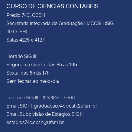
CURSO DE CIÊNCIAS CONTÁBEIS
Prédio 74C, CCSH
Secretaria Integrada de Graduação III/CCSH (SIG
III/CCSH)
Salas 4126 e 4127
Horário SIG III
Segunda à Quinta: das 8h às 19h
Sexta: das 8h às 17h
Sem fechar ao meio-dia
Telefone SIG III - (55)3220-9260
Email SIG III: graduacao74c.ccsh@ufsm.br
Email Subdivisão de Estágios SIG III:
estagios74c.ccsh@ufsm.br