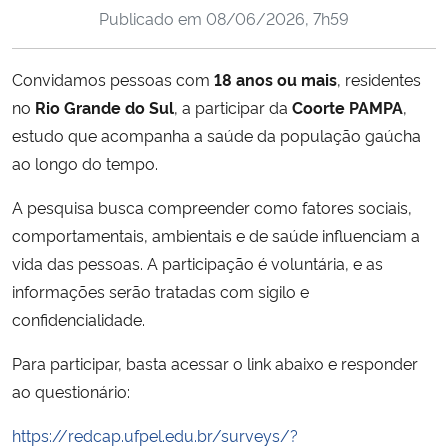
Publicado em
08/06/2026, 7h59
Ministério da Cidadania
Ministério da Saúde
Convidamos pessoas com
18 anos ou mais
, residentes
no
Rio Grande do Sul
, a participar da
Coorte PAMPA
,
Ministério de Minas e Energia
estudo que acompanha a saúde da população gaúcha
ao longo do tempo.
Ministério da Ciência, Tecnologia, Inovações e Comunicações
A pesquisa busca compreender como fatores sociais,
Ministério do Meio Ambiente
comportamentais, ambientais e de saúde influenciam a
vida das pessoas. A participação é voluntária, e as
Ministério do Turismo
informações serão tratadas com sigilo e
confidencialidade.
Ministério do Desenvolvimento Regional
Para participar, basta acessar o link abaixo e responder
Controladoria-Geral da União
ao questionário:
https://redcap.ufpel.edu.br/surveys/?
Ministério da Mulher, da Família e dos Direitos Humanos