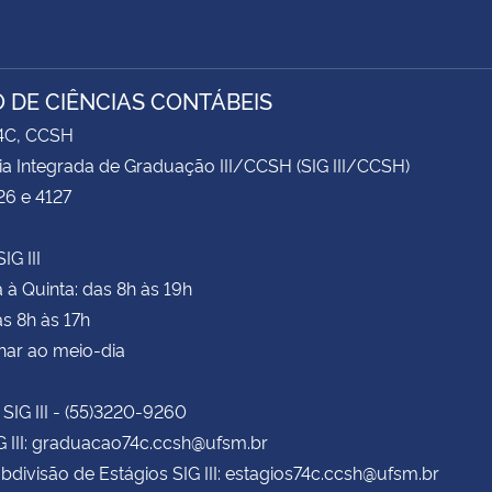
 DE CIÊNCIAS CONTÁBEIS
74C, CCSH
ia Integrada de Graduação III/CCSH (SIG III/CCSH)
26 e 4127
IG III
à Quinta: das 8h às 19h
as 8h às 17h
har ao meio-dia
 SIG III - (55)3220-9260
G III: graduacao74c.ccsh@ufsm.br
bdivisão de Estágios SIG III: estagios74c.ccsh@ufsm.br