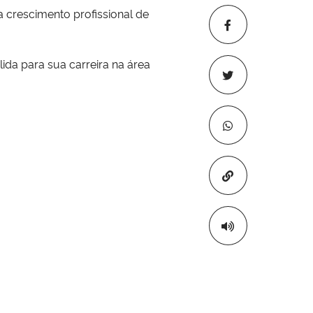
 crescimento profissional de
ida para sua carreira na área
Copiar para áre