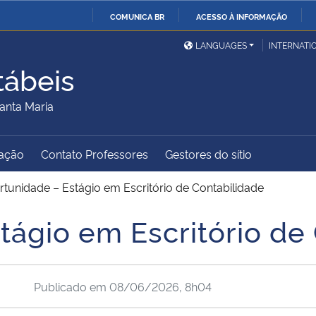
COMUNICA BR
ACESSO À INFORMAÇÃO
Ministério da Defesa
Ministério das Relações
Mini
IR
LANGUAGES
INTERNATI
Exteriores
PARA
tábeis
O
Ministério da Cidadania
Ministério da Saúde
Mini
CONTEÚDO
anta Maria
ação
Contato Professores
Gestores do sítio
Ministério do
Controladoria-Geral da
Mini
Desenvolvimento Regional
União
Famí
tunidade – Estágio em Escritório de Contabilidade
Hum
tágio em Escritório de
Advocacia-Geral da União
Banco Central do Brasil
Plan
Publicado em
08/06/2026, 8h04