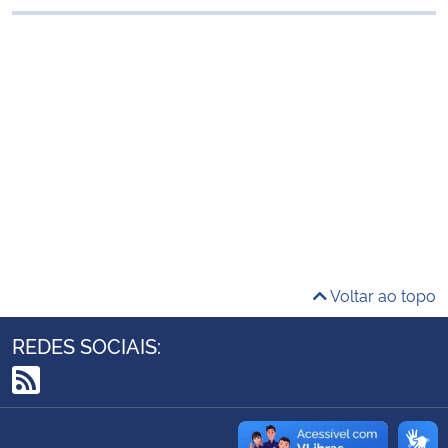
Ministério da Cidadania
Ministério da Saúde
Ministério de Minas e Energia
Ministério da Ciência, Tecnologia, Inovações e Comunicações
Ministério do Meio Ambiente
Ministério do Turismo
Voltar ao topo
Ministério do Desenvolvimento Regional
REDES SOCIAIS:
Controladoria-Geral da União
RSS
Ministério da Mulher, da Família e dos Direitos Humanos