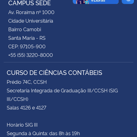
CAMPUS SEDE
Av. Roraima nº 1000
Secretaria-Geral
Cidade Universitária
Bairro Camobi
Secretaria de Governo
Santa Maria - RS
CEP: 97105-900
Gabinete de Segurança Institucional
+55 (55) 3220-8000
Advocacia-Geral da União
CURSO DE CIÊNCIAS CONTÁBEIS
Banco Central do Brasil
Prédio 74C, CCSH
Secretaria Integrada de Graduação III/CCSH (SIG
Planalto
III/CCSH)
Salas 4126 e 4127
Horário SIG III
Segunda à Quinta: das 8h às 19h