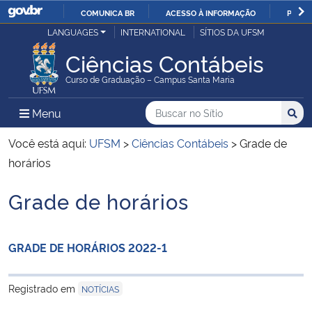
COMUNICA BR
ACESSO À INFORMAÇÃO
PARTI
Casa Civil
LANGUAGES
INTERNATIONAL
SÍTIOS DA UFSM
IR
PARA
Ciências Contábeis
Ministério da Justiça e Segurança Pública
O
Curso de Graduação – Campus Santa Maria
CONTEÚDO
Ministério da Defesa
Buscar no no Sítio
Busca
Busca:
Menu Principal do Sítio
Menu
Busc
Ministério das Relações Exteriores
Você está aqui:
UFSM
>
Ciências Contábeis
>
Grade de
horários
Ministério da Economia
Grade de horários
Início do conteúdo
Ministério da Infraestrutura
GRADE DE HORÁRIOS 2022-1
Ministério da Agricultura, Pecuária e Abastecimento
Ministério da Educação
Registrado em
NOTÍCIAS