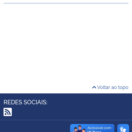
Ministério da Cidadania
Ministério da Saúde
Ministério de Minas e Energia
Ministério da Ciência, Tecnologia, Inovações e Comunicações
Ministério do Meio Ambiente
Ministério do Turismo
Voltar ao topo
Ministério do Desenvolvimento Regional
REDES SOCIAIS:
Controladoria-Geral da União
RSS
Ministério da Mulher, da Família e dos Direitos Humanos