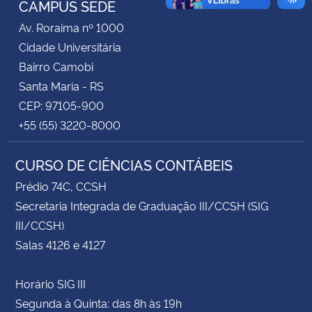
CAMPUS SEDE
Av. Roraima nº 1000
Secretaria-Geral
Cidade Universitária
Bairro Camobi
Secretaria de Governo
Santa Maria - RS
CEP: 97105-900
Gabinete de Segurança Institucional
+55 (55) 3220-8000
Advocacia-Geral da União
CURSO DE CIÊNCIAS CONTÁBEIS
Banco Central do Brasil
Prédio 74C, CCSH
Secretaria Integrada de Graduação III/CCSH (SIG
Planalto
III/CCSH)
Salas 4126 e 4127
Horário SIG III
Segunda à Quinta: das 8h às 19h