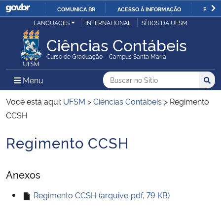
COMUNICA BR
ACESSO À INFORMAÇÃO
PARTI
Casa Civil
LANGUAGES
INTERNATIONAL
SÍTIOS DA UFSM
IR
PARA
Ciências Contábeis
Ministério da Justiça e Segurança Pública
O
Curso de Graduação – Campus Santa Maria
CONTEÚDO
Ministério da Defesa
Buscar no no Sítio
Busca
Busca:
Menu Principal do Sítio
Menu
Busc
Ministério das Relações Exteriores
Você está aqui:
UFSM
>
Ciências Contábeis
>
Regimento
CCSH
Ministério da Economia
Regimento CCSH
Início do conteúdo
Ministério da Infraestrutura
Anexos
Ministério da Agricultura, Pecuária e Abastecimento
Regimento CCSH (arquivo pdf, 79 KB)
Ministério da Educação