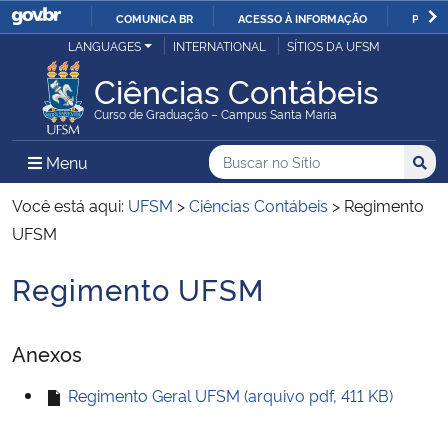
COMUNICA BR
ACESSO À INFORMAÇÃO
PARTI
Casa Civil
LANGUAGES
INTERNATIONAL
SÍTIOS DA UFSM
IR
PARA
Ciências Contábeis
Ministério da Justiça e Segurança Pública
O
Curso de Graduação – Campus Santa Maria
CONTEÚDO
Ministério da Defesa
Buscar no no Sítio
Busca
Busca:
Menu Principal do Sítio
Menu
Busc
Ministério das Relações Exteriores
Você está aqui:
UFSM
>
Ciências Contábeis
>
Regimento
UFSM
Ministério da Economia
Regimento UFSM
Início do conteúdo
Ministério da Infraestrutura
Anexos
Ministério da Agricultura, Pecuária e Abastecimento
Regimento Geral UFSM (arquivo pdf, 411 KB)
Ministério da Educação