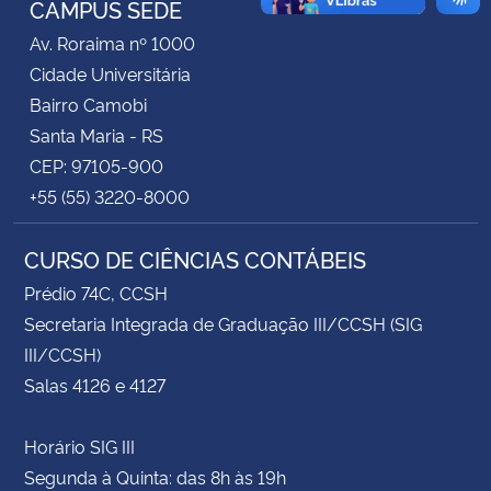
CAMPUS SEDE
Av. Roraima nº 1000
Secretaria-Geral
Cidade Universitária
Bairro Camobi
Secretaria de Governo
Santa Maria - RS
CEP: 97105-900
Gabinete de Segurança Institucional
+55 (55) 3220-8000
Advocacia-Geral da União
CURSO DE CIÊNCIAS CONTÁBEIS
Banco Central do Brasil
Prédio 74C, CCSH
Secretaria Integrada de Graduação III/CCSH (SIG
Planalto
III/CCSH)
Salas 4126 e 4127
Horário SIG III
Segunda à Quinta: das 8h às 19h