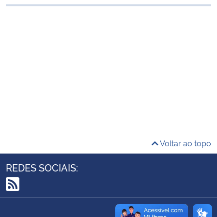
Ministério da Cidadania
Ministério da Saúde
Ministério de Minas e Energia
Ministério da Ciência, Tecnologia, Inovações e Comunicações
Ministério do Meio Ambiente
Ministério do Turismo
Voltar ao topo
Ministério do Desenvolvimento Regional
REDES SOCIAIS:
Controladoria-Geral da União
RSS
Ministério da Mulher, da Família e dos Direitos Humanos