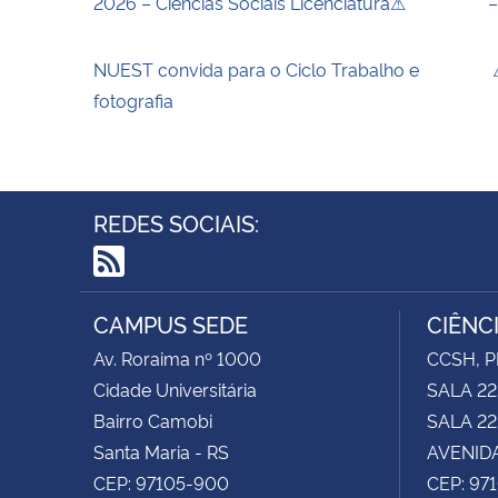
2026 – Ciências Sociais Licenciatura⚠
–
NUEST convida para o Ciclo Trabalho e
⚠
fotografia
REDES SOCIAIS:
RSS
CAMPUS SEDE
CIÊNC
Av. Roraima nº 1000
CCSH, P
Cidade Universitária
SALA 22
Bairro Camobi
SALA 222
Santa Maria - RS
AVENIDA
CEP: 97105-900
CEP: 97