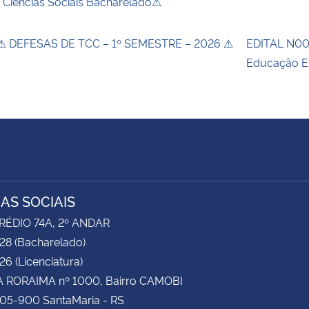
 Ciências Sociais Bacharelado⚠
 DEFESAS DE TCC – 1º SEMESTRE – 2026 ⚠
EDITAL N00
Educação E
IAS SOCIAIS
RÉDIO 74A, 2º ANDAR
28 (Bacharelado)
6 (Licenciatura)
 RORAIMA nº 1000, Bairro CAMOBI
105-900 SantaMaria - RS