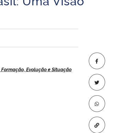
asil: Uma Visão
Formação, Evolução e Situação
Copiar para áre