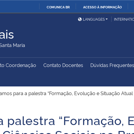
COMUNICA BR
ACESSO À INFORMAÇÃO
Ministério da Defesa
Ministério das Relações
Mini
IR
LANGUAGES
INTERNATI
Exteriores
PARA
ais
O
Ministério da Cidadania
Ministério da Saúde
Mini
CONTEÚDO
Santa Maria
to Coordenação
Contato Docentes
Dúvidas Frequente
Ministério do
Controladoria-Geral da
Mini
Desenvolvimento Regional
União
Famí
Hum
mos para a palestra “Formação, Evolução e Situação Atual d
Advocacia-Geral da União
Banco Central do Brasil
Plan
 palestra “Formação, 