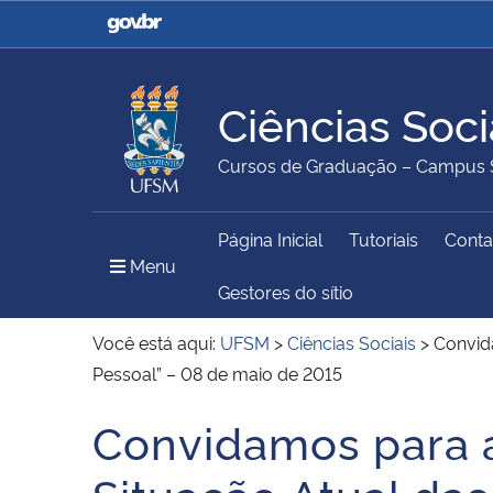
Casa Civil
Ministério da Justiça e
Segurança Pública
Ciências Soci
Ministério da Agricultura,
Ministério da Educação
Cursos de Graduação – Campus 
Pecuária e Abastecimento
Página Inicial
Tutoriais
Conta
Ministério do Meio Ambiente
Ministério do Turismo
Menu Principal do Sítio
Menu
Gestores do sítio
Você está aqui:
UFSM
>
Ciências Sociais
>
Convida
Pessoal” – 08 de maio de 2015
Secretaria de Governo
Gabinete de Segurança
Institucional
Convidamos para a
Início do conteúdo