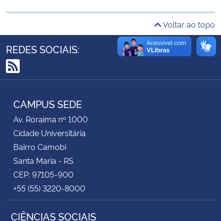
Secretaria-Geral
Voltar ao topo
REDES SOCIAIS:
Secretaria de Governo
RSS
Gabinete de Segurança Institucional
CAMPUS SEDE
Advocacia-Geral da União
Av. Roraima nº 1000
Banco Central do Brasil
Cidade Universitária
Bairro Camobi
Planalto
Santa Maria - RS
CEP: 97105-900
+55 (55) 3220-8000
CIÊNCIAS SOCIAIS