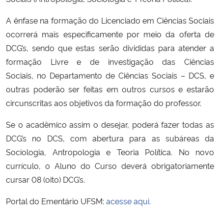
Ministério da Cidadania
A ênfase na formação do Licenciado em Ciências Sociais
ocorrerá mais especificamente por meio da oferta de
Ministério da Saúde
DCG’s, sendo que estas serão divididas para atender a
formação Livre e de investigação das Ciências
Ministério de Minas e Energia
Sociais, no Departamento de Ciências Sociais – DCS, e
Ministério da Ciência, Tecnologia, Inovações e Comunicações
outras poderão ser feitas em outros cursos e estarão
circunscritas aos objetivos da formação do professor.
Ministério do Meio Ambiente
Se o acadêmico assim o desejar, poderá fazer todas as
DCG’s no DCS, com abertura para as subáreas da
Ministério do Turismo
Sociologia, Antropologia e Teoria Política. No novo
currículo, o Aluno do Curso deverá obrigatoriamente
Ministério do Desenvolvimento Regional
cursar 08 (oito) DCG’s.
Controladoria-Geral da União
Portal do Ementário UFSM:
acesse aqui.
Ministério da Mulher, da Família e dos Direitos Humanos