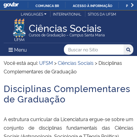
COMUNICA BR
ACESSO À INFORMAÇÃO
PARTI
Casa Civil
LANGUAGES
INTERNATIONAL
SÍTIOS DA UFSM
IR
PARA
Ciências Sociais
Ministério da Justiça e Segurança Pública
O
Cursos de Graduação – Campus Santa Maria
CONTEÚDO
Ministério da Defesa
Buscar no no Sítio
Busca
Busca:
Menu Principal do Sítio
Menu
Busc
Ministério das Relações Exteriores
Você está aqui:
UFSM
>
Ciências Sociais
>
Disciplinas
Complementares de Graduação
Ministério da Economia
Disciplinas Complementares
Início do conteúdo
Ministério da Infraestrutura
de Graduação
Ministério da Agricultura, Pecuária e Abastecimento
A estrutura curricular da Licenciatura ergue-se sobre um
Ministério da Educação
conjunto de disciplinas fundamentais das Ciências
Sociais (Antropologia, Sociologia e TTeoria Política).